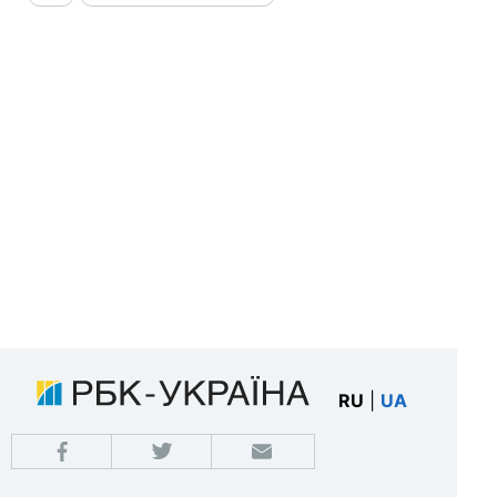
RU
|
UA