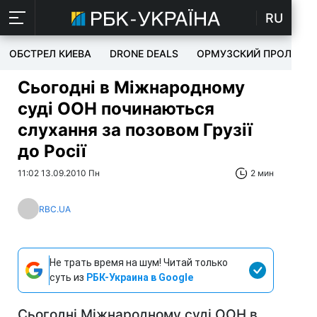
RU
ОБСТРЕЛ КИЕВА
DRONE DEALS
ОРМУЗСКИЙ ПРОЛИВ
Сьогодні в Міжнародному
суді ООН починаються
слухання за позовом Грузії
до Росії
11:02 13.09.2010 Пн
2 мин
RBC.UA
Не трать время на шум! Читай только
суть из
РБК-Украина в Google
Сьогодні Міжнародному суді ООН в