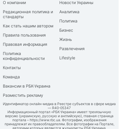
О компании
Новости Украины
Редакционная политика и
Аналитика
стандарты
Политика
Как стать нашим автором
Бизнес
Правила пользования
Жизнь
Правовая информация
Развлечения
Политика
Lifestyle
конфиденциальности
Контакты
Команда
Вакансии в РБК-Украина
Разместить рекламу
Идентификатор онлайн-медиа в Реестре субъектов в сфере медиа
— R40-05347
Информационный портал «РБК-Украина» имеет трехязычную
версию (украинскую, русскую и английскую), главная страница
портала –
https://www.rbc.ua
. Фотографии, изображения
принадлежат их правообладателям. Все фотографии на Портале,
авторами которых являются журналисты РБК-Украина,