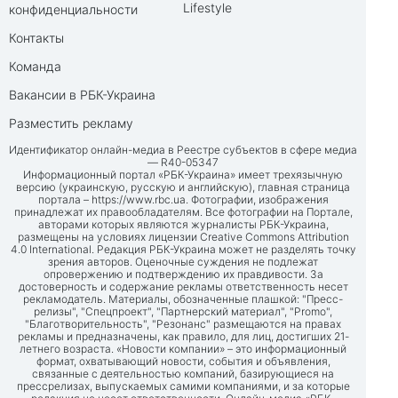
Lifestyle
конфиденциальности
Контакты
Команда
Вакансии в РБК-Украина
Разместить рекламу
Идентификатор онлайн-медиа в Реестре субъектов в сфере медиа
— R40-05347
Информационный портал «РБК-Украина» имеет трехязычную
версию (украинскую, русскую и английскую), главная страница
портала –
https://www.rbc.ua
. Фотографии, изображения
принадлежат их правообладателям. Все фотографии на Портале,
авторами которых являются журналисты РБК-Украина,
размещены на условиях лицензии Creative Commons Attribution
4.0 International. Редакция РБК-Украина может не разделять точку
зрения авторов. Оценочные суждения не подлежат
опровержению и подтверждению их правдивости. За
достоверность и содержание рекламы ответственность несет
рекламодатель. Материалы, обозначенные плашкой: "Пресс-
релизы", "Спецпроект", "Партнерский материал", "Promo",
"Благотворительность", "Резонанс" размещаются на правах
рекламы и предназначены, как правило, для лиц, достигших 21-
летнего возраста. «Новости компании» – это информационный
формат, охватывающий новости, события и объявления,
связанные с деятельностью компаний, базирующиеся на
прессрелизах, выпускаемых самими компаниями, и за которые