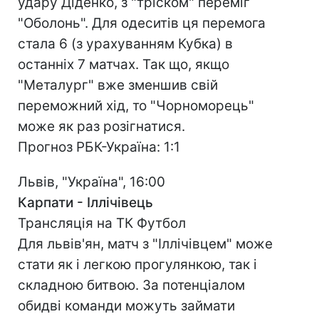
удару Діденко, з "тріском" переміг
"Оболонь". Для одеситів ця перемога
стала 6 (з урахуванням Кубка) в
останніх 7 матчах. Так що, якщо
"Металург" вже зменшив свій
переможний хід, то "Чорноморець"
може як раз розігнатися.
Прогноз РБК-Україна: 1:1
Львів, "Україна", 16:00
Карпати - Іллічівець
Трансляція на ТК Футбол
Для львів'ян, матч з "Іллічівцем" може
стати як і легкою прогулянкою, так і
складною битвою. За потенціалом
обидві команди можуть займати