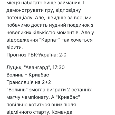
місця набагато вище займаних. І
демонструвати гру, відповідну
потенціалу. Але, швидше за все, ми
побачимо досить нудний поєдинок з
невеликих кількістю моментів. Але у
відродження "Карпат" так хочеться
вірити.
Прогноз РБК-Україна: 2:0
Луцьк, "Авангард", 17:30
Волинь - Кривбас
Трансляція на 2+2
"Волинь" змогла виграти 2 останніх
матчу чемпіонату. А "Кривбас"
повільно котиться вниз після
відмінного старту. Команда