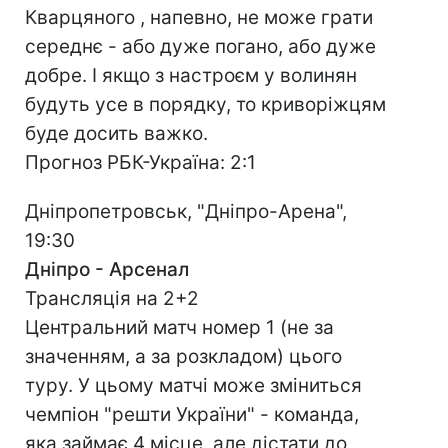
Кварцяного , напевно, не може грати
середнє - або дуже погано, або дуже
добре. І якщо з настроєм у волинян
будуть усе в порядку, то криворіжцям
буде досить важко.
Прогноз РБК-Україна: 2:1
Дніпропетровськ, "Дніпро-Арена",
19:30
Дніпро - Арсенал
Трансляція на 2+2
Центральний матч номер 1 (не за
значенням, а за розкладом) цього
туру. У цьому матчі може зміниться
чемпіон "решти України" - команда,
яка займає 4 місце, але дістати до