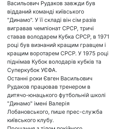
Васильович Рудаков завжди був
відданий команді київського
"Динамо". У її складі він сім разів
вигравав чемпіонат СРСР, тричі
ставав володарем Кубка СРСР, в 1971
році був визнаний кращим гравцем і
кращим воротарем СРСР. У 1975 році
піднімав Кубок володарів кубків та
Суперкубок УЄФА.
Останні роки Євген Васильович
Рудаков працював тренером в
дитячо-юнацького футбольній школі
"Динамо" імені Валерія
Лобановського, пише прес-служба
київського клубу.
Прощання з тілом покійного