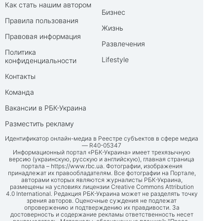
Как стать нашим автором
Бизнес
Правила пользования
Жизнь
Правовая информация
Развлечения
Политика
Lifestyle
конфиденциальности
Контакты
Команда
Вакансии в РБК-Украина
Разместить рекламу
Идентификатор онлайн-медиа в Реестре субъектов в сфере медиа
— R40-05347
Информационный портал «РБК-Украина» имеет трехязычную
версию (украинскую, русскую и английскую), главная страница
портала –
https://www.rbc.ua
. Фотографии, изображения
принадлежат их правообладателям. Все фотографии на Портале,
авторами которых являются журналисты РБК-Украина,
размещены на условиях лицензии Creative Commons Attribution
4.0 International. Редакция РБК-Украина может не разделять точку
зрения авторов. Оценочные суждения не подлежат
опровержению и подтверждению их правдивости. За
достоверность и содержание рекламы ответственность несет