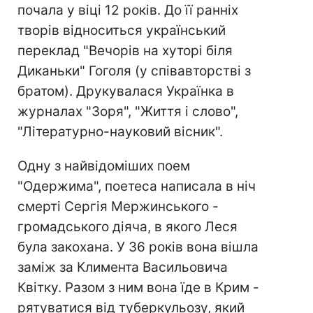
почала у віці 12 років. До її ранніх
творів відноситься український
переклад "Вечорів на хуторі біля
Диканьки" Гоголя (у співавторстві з
братом). Друкувалася Українка в
журналах "Зоря", "Життя і слово",
"Літературно-науковий вісник".
Одну з найвідоміших поем
"Одержима", поетеса написала в ніч
смерті Сергія Мержинського -
громадського діяча, в якого Леся
була закохана. У 36 років вона вішла
заміж за Климента Васильовича
Квітку. Разом з ним вона їде в Крим -
рятуватися від туберкульозу, який