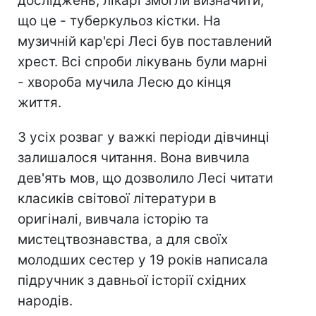
досліджень, лікарі змогли визначити,
що це - туберкульоз кістки. На
музичній кар'єрі Лесі був поставлений
хрест. Всі спроби лікувань були марні
- хвороба мучила Лесю до кінця
життя.
З усіх розваг у важкі періоди дівчинці
залишалося читання. Вона вивчила
дев'ять мов, що дозволило Лесі читати
класиків світової літератури в
оригіналі, вивчала історію та
мистецтвознавства, а для своїх
молодших сестер у 19 років написала
підручник з давньої історії східних
народів.