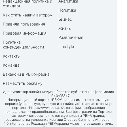
Редакционная политика и
Аналитика
стандарты
Политика
Как стать нашим автором
Бизнес
Правила пользования
Жизнь
Правовая информация
Развлечения
Политика
Lifestyle
конфиденциальности
Контакты
Команда
Вакансии в РБК-Украина
Разместить рекламу
Идентификатор онлайн-медиа в Реестре субъектов в сфере медиа
— R40-05347
Информационный портал «РБК-Украина» имеет трехязычную
версию (украинскую, русскую и английскую), главная страница
портала –
https://www.rbc.ua
. Фотографии, изображения
принадлежат их правообладателям. Все фотографии на Портале,
авторами которых являются журналисты РБК-Украина,
размещены на условиях лицензии Creative Commons Attribution
4.0 International. Редакция РБК-Украина может не разделять точку