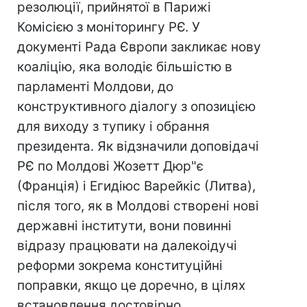
резолюції, прийнятої в Парижі
Комісією з моніторингу РЄ. У
документі Рада Європи закликає нову
коаліцію, яка володіє більшістю в
парламенті Молдови, до
конструктивного діалогу з опозицією
для виходу з тупику і обрання
президента. Як відзначили доповідачі
РЄ по Молдові Жозетт Дюр"є
(Франція) і Егидіюс Варейкіс (Литва),
після того, як в Молдові створені нові
державні інститути, вони повинні
відразу працювати на далекоідучі
реформи зокрема конституційні
поправки, якщо це доречно, в цілях
встановлення достовірно