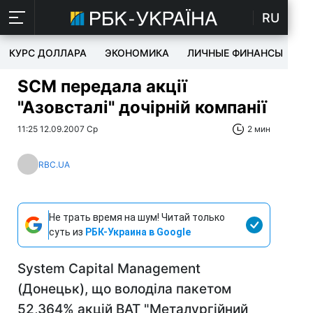
RU
КУРС ДОЛЛАРА
ЭКОНОМИКА
ЛИЧНЫЕ ФИНАНСЫ
T
SCM передала акції
"Азовсталі" дочірній компанії
11:25 12.09.2007 Ср
2 мин
RBC.UA
Не трать время на шум! Читай только
суть из
РБК-Украина в Google
System Capital Management
(Донецьк), що володіла пакетом
52,364% акцій ВАТ "Металургійний