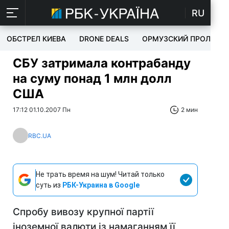
RU
ОБСТРЕЛ КИЕВА
DRONE DEALS
ОРМУЗСКИЙ ПРОЛИВ
СБУ затримала контрабанду
на суму понад 1 млн долл
США
17:12 01.10.2007 Пн
2 мин
RBC.UA
Не трать время на шум! Читай только
суть из
РБК-Украина в Google
Спробу вивозу крупної партії
іноземної валюти із намаганням її