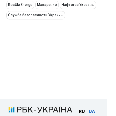
RosUkrEnergo
Макаренко
Нафтогаз Украины
Служба безопасности Украины
RU
|
UA