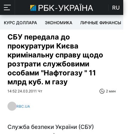
RU
КУРС ДОЛЛАРА
ЭКОНОМИКА
ЛИЧНЫЕ ФИНАНСЫ
T
СБУ передала до
прокуратури Києва
кримінальну справу щодо
розтрати службовими
особами "Нафтогазу " 11
млрд куб. м газу
14:52 24.03.2011 Чт
2 мин
RBC.UA
Служба безпеки України (СБУ)