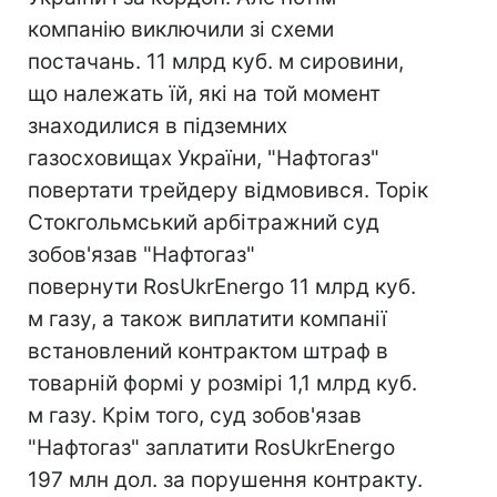
компанію виключили зі схеми
постачань. 11 млрд куб. м сировини,
що належать їй, які на той момент
знаходилися в підземних
газосховищах України, "Нафтогаз"
повертати трейдеру відмовився. Торік
Стокгольмський арбітражний суд
зобов'язав "Нафтогаз"
повернути RosUkrEnergo 11 млрд куб.
м газу, а також виплатити компанії
встановлений контрактом штраф в
товарній формі у розмірі 1,1 млрд куб.
м газу. Крім того, суд зобов'язав
"Нафтогаз" заплатити RosUkrEnergo
197 млн дол. за порушення контракту.