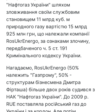
"Нафтогаз України" шляхом
зловживання своїм службовим
становищем 11 млрд куб. м
природного газу вартістю 15 млрд
925 млн грн, що належали компанії
RosUkrEnergo, за ознаками злочину,
передбаченого ч. 5 ст. 191
Кримінального кодексу України.
Нагадаємо, RosUkrEnergo (50%
належить "Газпрому", 50% -
структурам бізнесмена Дмитра
Фірташа) більше двох років судився з
НАК "Нафтогаз України". До 2009 р.
RUE поставляла російський газ до
України і за кордон. Але потім