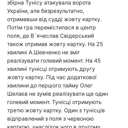
збірна Тунісу атакувала ворота
України, але безрезультатно,
отримавши від судді жовту картку.
Потім гра перемістилася в центр
поля, де В`ячеслав Свідерський
також отримав жовту картку. На 25
хвилині А.Шевченко не зміг
реалізувати голевий момент. На 45
хвилині тунісці отримують другу
жовту картку. Під час додаткової
хвилини до першого тайму Олег
Шелаєв не зумів реалізувати ще один
голевий момент. Тунісці отримують
третю жовту картку. Один з тунісців
відправлений з поля з червоною
карткою, унаслідок чого в другому