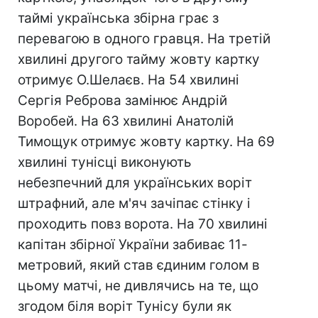
таймі українська збірна грає з
перевагою в одного гравця. На третій
хвилині другого тайму жовту картку
отримує О.Шелаєв. На 54 хвилині
Сергія Реброва замінює Андрій
Воробей. На 63 хвилині Анатолій
Тимощук отримує жовту картку. На 69
хвилині тунісці виконують
небезпечний для українських воріт
штрафний, але м'яч зачіпає стінку і
проходить повз ворота. На 70 хвилині
капітан збірної України забиває 11-
метровий, який став єдиним голом в
цьому матчі, не дивлячись на те, що
згодом біля воріт Тунісу були як