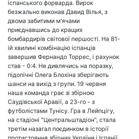
іспанського форварда. Вирок
безжально виконав Давид Вілья, з
двома забитими м'ячами
приєднавшись до кращих
бомбардирів світової першості. На 81-
ій хвилині комбінацію іспанців
завершив Фернандо Торрес, і рахунок
став - 0:4. Не дивлячись на поразку,
підопічні Олега Блохіна зберігають
шанси на вихід з групи. 19 червня
наша команда грає зі збірною
Саудівської Аравії, а 23-го - з
футболістами Тунісу. Гра в Лейпцігу,
на стадіоні "Центральштадіон", стала
третім назагал поєдинком в історії
протистояння збірних України і Іспанії.