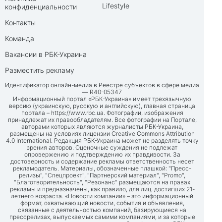
Lifestyle
конфиденциальности
Контакты
Команда
Вакансии в РБК-Украина
Разместить рекламу
Идентификатор онлайн-медиа в Реестре субъектов в сфере медиа
— R40-05347
Информационный портал «РБК-Украина» имеет трехязычную
версию (украинскую, русскую и английскую), главная страница
портала –
https://www.rbc.ua
. Фотографии, изображения
принадлежат их правообладателям. Все фотографии на Портале,
авторами которых являются журналисты РБК-Украина,
размещены на условиях лицензии Creative Commons Attribution
4.0 International. Редакция РБК-Украина может не разделять точку
зрения авторов. Оценочные суждения не подлежат
опровержению и подтверждению их правдивости. За
достоверность и содержание рекламы ответственность несет
рекламодатель. Материалы, обозначенные плашкой: "Пресс-
релизы", "Спецпроект", "Партнерский материал", "Promo",
"Благотворительность", "Резонанс" размещаются на правах
рекламы и предназначены, как правило, для лиц, достигших 21-
летнего возраста. «Новости компании» – это информационный
формат, охватывающий новости, события и объявления,
связанные с деятельностью компаний, базирующиеся на
прессрелизах, выпускаемых самими компаниями, и за которые