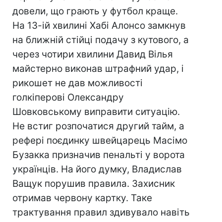
довели, що грають у футбол краще.
На 13-ій хвилині Хабі Алонсо замкнув
на ближній стійці подачу з кутового, а
через чотири хвилини Давид Вілья
майстерно виконав штрафний удар, і
рикошет не дав можливості
голкіперові Олександру
Шовковському виправити ситуацію.
Не встиг розпочатися другий тайм, а
рефері поєдинку швейцарець Масімо
Бузакка призначив пенальті у ворота
українців. На його думку, Владислав
Ващук порушив правила. Захисник
отримав червону картку. Таке
трактування правил здивувало навіть