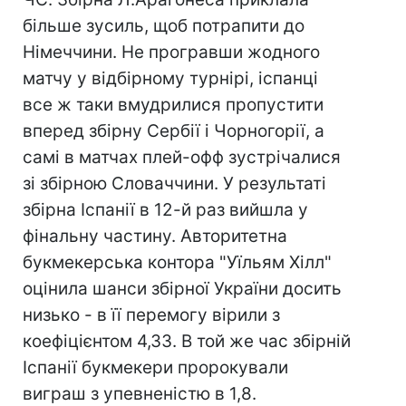
більше зусиль, щоб потрапити до
Німеччини. Не програвши жодного
матчу у відбірному турнірі, іспанці
все ж таки вмудрилися пропустити
вперед збірну Сербії і Чорногорії, а
самі в матчах плей-офф зустрічалися
зі збірною Словаччини. У результаті
збірна Іспанії в 12-й раз вийшла у
фінальну частину. Авторитетна
букмекерська контора "Уїльям Хілл"
оцінила шанси збірної України досить
низько - в її перемогу вірили з
коефіцієнтом 4,33. В той же час збірній
Іспанії букмекери пророкували
виграш з упевненістю в 1,8.