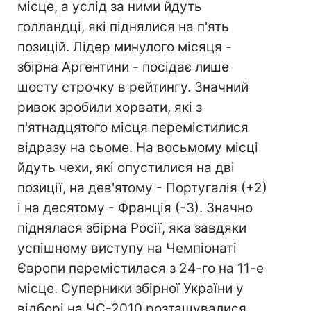
місце, а услід за ними йдуть
голландці, які піднялися на п'ять
позицій. Лідер минулого місяця -
збірна Аргентини - посідає лише
шосту строчку в рейтингу. Значний
ривок зробили хорвати, які з
п'ятнадцятого місця перемістилися
відразу на сьоме. На восьмому місці
йдуть чехи, які опустилися на дві
позиції, на дев'ятому - Португалія (+2)
і на десятому - Франція (-3). Значно
піднялася збірна Росії, яка завдяки
успішному виступу на Чемпіонаті
Європи перемістилася з 24-го на 11-е
місце. Суперники збірної України у
відборі на ЧС-2010 розташувалися