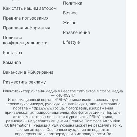
Политика
Как стать нашим автором
Бизнес
Правила пользования
Жизнь
Правовая информация
Развлечения
Политика
Lifestyle
конфиденциальности
Контакты
Команда
Вакансии в РБК-Украина
Разместить рекламу
Идентификатор онлайн-медиа в Реестре субъектов в сфере медиа
— R40-05347
Информационный портал «РБК-Украина» имеет трехязычную
версию (украинскую, русскую и английскую), главная страница
портала –
https://www.rbc.ua
. Фотографии, изображения
принадлежат их правообладателям. Все фотографии на Портале,
авторами которых являются журналисты РБК-Украина,
размещены на условиях лицензии Creative Commons Attribution
4.0 International. Редакция РБК-Украина может не разделять точку
зрения авторов. Оценочные суждения не подлежат
опровержению и подтверждению их правдивости. За