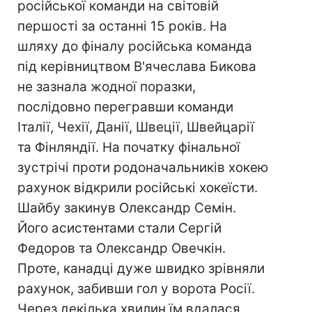
російської команди на світовій
першості за останні 15 років. На
шляху до фіналу російська команда
під керівництвом В'ячеслава Бикова
не зазнала жодної поразки,
послідовно перегравши команди
Італії, Чехії, Данії, Швеції, Швейцарії
та Фінляндії. На початку фінальної
зустрічі проти родоначальників хокею
рахунок відкрили російські хокеїсти.
Шайбу закинув Олександр Семін.
Його асистентами стали Сергій
Федоров та Олександр Овечкін.
Проте, канадці дуже швидко зрівняли
рахунок, забивши гол у ворота Росії.
Через декілька хвилин їм вдалася