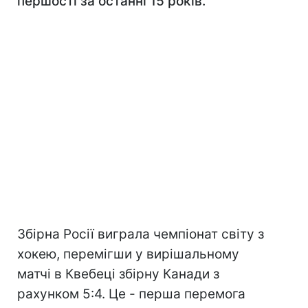
першості за останні 15 років.
Збірна Росії виграла чемпіонат світу з
хокею, перемігши у вирішальному
матчі в Квебеці збірну Канади з
рахунком 5:4. Це - перша перемога