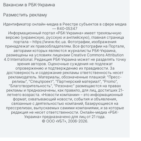
Вакансии в РБК-Украина
Разместить рекламу
Идентификатор онлайн-медиа в Реестре субъектов в сфере медиа
— R40-05347
Информационный портал «РБК-Украина» имеет трехязычную
версию (украинскую, русскую и английскую), главная страница
портала –
https://www.rbc.ua
. Фотографии, изображения
принадлежат их правообладателям. Все фотографии на Портале,
авторами которых являются журналисты РБК-Украина,
размещены на условиях лицензии Creative Commons Attribution
4.0 International. Редакция РБК-Украина может не разделять точку
зрения авторов. Оценочные суждения не подлежат
опровержению и подтверждению их правдивости. За
достоверность и содержание рекламы ответственность несет
рекламодатель. Материалы, обозначенные плашкой: "Пресс-
релизы", "Спецпроект", "Партнерский материал", "Promo",
"Благотворительность", "Резонанс" размещаются на правах
рекламы и предназначены, как правило, для лиц, достигших 21-
летнего возраста. «Новости компании» – это информационный
формат, охватывающий новости, события и объявления,
связанные с деятельностью компаний, базирующиеся на
прессрелизах, выпускаемых самими компаниями, и за которые
редакция не несет ответственности. Онлайн-медиа «РБК-
Украина» предназначено для лиц от 21 года.
© ООО «УБТ», 2006-2026.