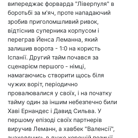
випереджає форварда "Ліверпуля" в
боротьбі за м'яч, проте нападаючий
зробив приголомшливий ривок,
відтіснив суперника корпусом і
переграв Йенса Леманна, який
залишив ворота - 1:0 на користь
Іспанії. Другий тайм почався за
сценарієм першого - німці,
намагаючись створити щось біля
чужих воріт, періодично
провалювалися у своїх, і на початку
тайму один за іншим небезпечно били
Хаві Ернандес і Давид Сильва. У
першому епізоді своїх партнерів
виручив Леманн, а хавбек "Валенсії",
знаходячись в дуже хорошій позиції,