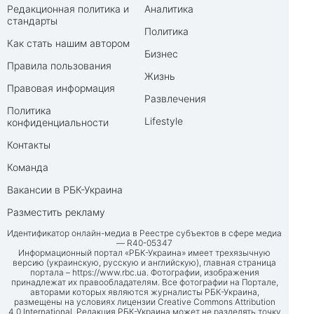
Редакционная политика и
Аналитика
стандарты
Политика
Как стать нашим автором
Бизнес
Правила пользования
Жизнь
Правовая информация
Развлечения
Политика
Lifestyle
конфиденциальности
Контакты
Команда
Вакансии в РБК-Украина
Разместить рекламу
Идентификатор онлайн-медиа в Реестре субъектов в сфере медиа
— R40-05347
Информационный портал «РБК-Украина» имеет трехязычную
версию (украинскую, русскую и английскую), главная страница
портала –
https://www.rbc.ua
. Фотографии, изображения
принадлежат их правообладателям. Все фотографии на Портале,
авторами которых являются журналисты РБК-Украина,
размещены на условиях лицензии Creative Commons Attribution
4.0 International. Редакция РБК-Украина может не разделять точку