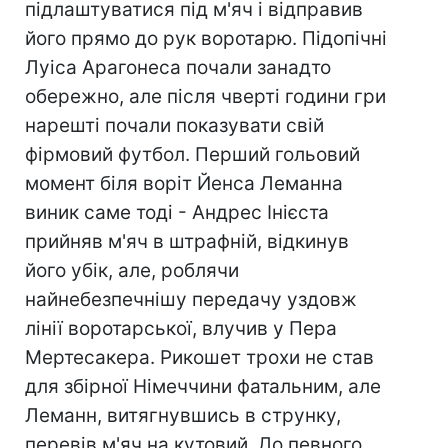
підлаштуватися під м'яч і відправив
його прямо до рук воротарю. Підопічні
Луіса Арагонеса почали занадто
обережно, але після чверті години гри
нарешті почали показувати свій
фірмовий футбол. Перший гольовий
момент біля воріт Йенса Леманна
виник саме тоді - Андрес Інієста
прийняв м'яч в штрафній, відкинув
його убік, але, роблячи
найнебезпечнішу передачу уздовж
лінії воротарської, влучив у Пера
Мертесакера. Рикошет трохи не став
для збірної Німеччини фатальним, але
Леманн, витягнувшись в струнку,
перевів м'яч на кутовий. До певного