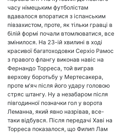
часу німецьким футболістам
вдавалося впоратися з іспанським
півзахистом, проте, як тільки гравці в
білій формі почали втомлюватися, все
змінилося. На 23-ій хвилині в ході
красивої багатоходовки Серхіо Рамос
з правого флангу виконав навіс на
Фернандо Торреса, той виграв
верхову боротьбу у Мертесакера,
проте м'яч після його удару головою
стряс штангу. Ну а незабаром після
півгодинної позначки гол у ворота
Леманна, який явно назрівав, все-
таки відбувся. Після передачі Хаві на
Торреса показалося, що Филип Лам