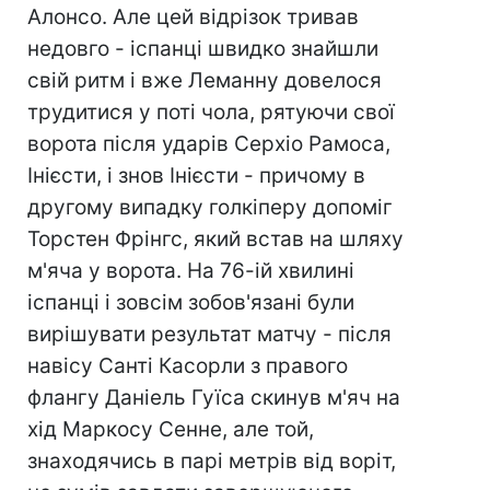
Алонсо. Але цей відрізок тривав
недовго - іспанці швидко знайшли
свій ритм і вже Леманну довелося
трудитися у поті чола, рятуючи свої
ворота після ударів Серхіо Рамоса,
Інієсти, і знов Інієсти - причому в
другому випадку голкіперу допоміг
Торстен Фрінгс, який встав на шляху
м'яча у ворота. На 76-ій хвилині
іспанці і зовсім зобов'язані були
вирішувати результат матчу - після
навісу Санті Касорли з правого
флангу Даніель Гуїса скинув м'яч на
хід Маркосу Сенне, але той,
знаходячись в парі метрів від воріт,