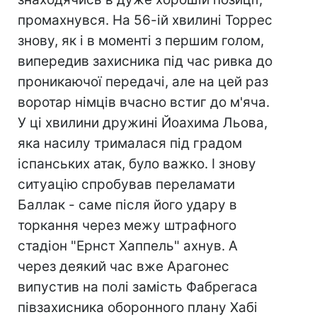
промахнувся. На 56-ій хвилині Торрес
знову, як і в моменті з першим голом,
випередив захисника під час ривка до
проникаючої передачі, але на цей раз
воротар німців вчасно встиг до м'яча.
У ці хвилини дружині Йоахима Льова,
яка насилу трималася під градом
іспанських атак, було важко. І знову
ситуацію спробував переламати
Баллак - саме після його удару в
торкання через межу штрафного
стадіон "Ернст Хаппель" ахнув. А
через деякий час вже Арагонес
випустив на полі замість Фабрегаса
півзахисника оборонного плану Хабі