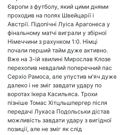
Європи з футболу, який цими днями
проходив на полях Швейцарії і
Австрії. Підопічні Луіса Арагонеса у
фінальному матчі виграли у збірної
Німеччини з рахунком 1:0. Німці
почали перший тайм дуже активно.
Вже на 3-ій хвилині Мирослав Клозе
перехопив невдалий поперечний пас
Серхіо Рамоса, але упустив м'яч дуже
далеко і не зміг завдати удару по
воротах Ікера Касильяса. Трохи
пізніше Томас Хітцльшпергер після
передачі Лукаса Подольськи дістав
можливість завдати удару з вигідної
позиції, але не зміг як слід