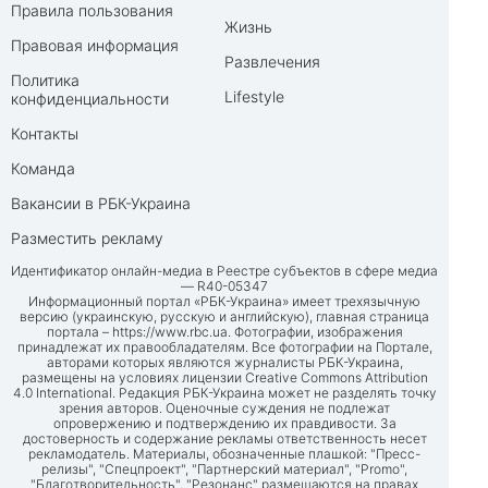
Правила пользования
Жизнь
Правовая информация
Развлечения
Политика
Lifestyle
конфиденциальности
Контакты
Команда
Вакансии в РБК-Украина
Разместить рекламу
Идентификатор онлайн-медиа в Реестре субъектов в сфере медиа
— R40-05347
Информационный портал «РБК-Украина» имеет трехязычную
версию (украинскую, русскую и английскую), главная страница
портала –
https://www.rbc.ua
. Фотографии, изображения
принадлежат их правообладателям. Все фотографии на Портале,
авторами которых являются журналисты РБК-Украина,
размещены на условиях лицензии Creative Commons Attribution
4.0 International. Редакция РБК-Украина может не разделять точку
зрения авторов. Оценочные суждения не подлежат
опровержению и подтверждению их правдивости. За
достоверность и содержание рекламы ответственность несет
рекламодатель. Материалы, обозначенные плашкой: "Пресс-
релизы", "Спецпроект", "Партнерский материал", "Promo",
"Благотворительность", "Резонанс" размещаются на правах