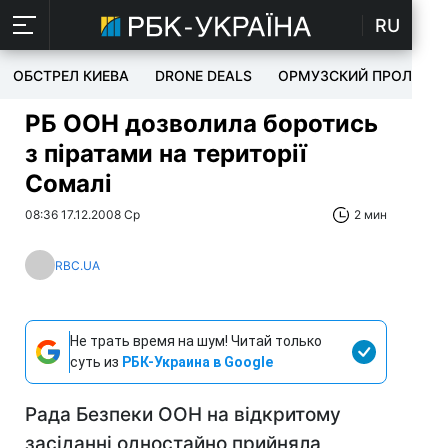
RU
ОБСТРЕЛ КИЕВА
DRONE DEALS
ОРМУЗСКИЙ ПРОЛИВ
РБ ООН дозволила боротись
з піратами на території
Сомалі
08:36 17.12.2008 Ср
2 мин
RBC.UA
Не трать время на шум! Читай только
суть из
РБК-Украина в Google
Рада Безпеки ООН на відкритому
засіданні одностайно прийняла