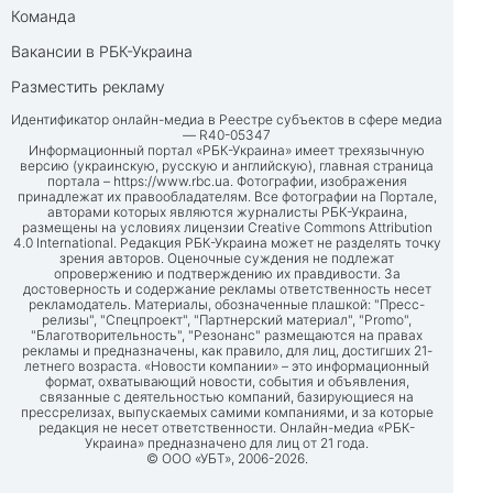
Команда
Вакансии в РБК-Украина
Разместить рекламу
Идентификатор онлайн-медиа в Реестре субъектов в сфере медиа
— R40-05347
Информационный портал «РБК-Украина» имеет трехязычную
версию (украинскую, русскую и английскую), главная страница
портала –
https://www.rbc.ua
. Фотографии, изображения
принадлежат их правообладателям. Все фотографии на Портале,
авторами которых являются журналисты РБК-Украина,
размещены на условиях лицензии Creative Commons Attribution
4.0 International. Редакция РБК-Украина может не разделять точку
зрения авторов. Оценочные суждения не подлежат
опровержению и подтверждению их правдивости. За
достоверность и содержание рекламы ответственность несет
рекламодатель. Материалы, обозначенные плашкой: "Пресс-
релизы", "Спецпроект", "Партнерский материал", "Promo",
"Благотворительность", "Резонанс" размещаются на правах
рекламы и предназначены, как правило, для лиц, достигших 21-
летнего возраста. «Новости компании» – это информационный
формат, охватывающий новости, события и объявления,
связанные с деятельностью компаний, базирующиеся на
прессрелизах, выпускаемых самими компаниями, и за которые
редакция не несет ответственности. Онлайн-медиа «РБК-
Украина» предназначено для лиц от 21 года.
© ООО «УБТ», 2006-2026.