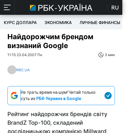
RU
КУРС ДОЛЛАРА
ЭКОНОМИКА
ЛИЧНЫЕ ФИНАНСЫ
T
Найдорожчим брендом
визнаний Google
11:15 23.04.2007 Пн
3 мин
RBC.UA
Не трать время на шум! Читай только
суть из
РБК-Украина в Google
Рейтинг найдорожчих брендів світу
BrandZ Top-100, складений
дослідницькою компанією Millward