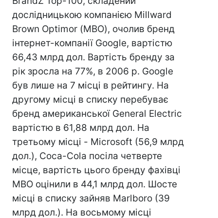
BrandZ Top-100, складений
дослідницькою компанією Millward
Brown Optimor (МВО), очолив бренд
інтернет-компанії Google, вартістю
66,43 млрд дол. Вартість бренду за
рік зросла на 77%, в 2006 р. Google
був лише на 7 місці в рейтингу. На
другому місці в списку перебуває
бренд американської General Electric
вартістю в 61,88 млрд дол. На
третьому місці - Microsoft (56,9 млрд
дол.), Coca-Cola посіла четверте
місце, вартість цього бренду фахівці
MBO оцінили в 44,1 млрд дол. Шосте
місці в списку зайняв Marlboro (39
млрд дол.). На восьмому місці