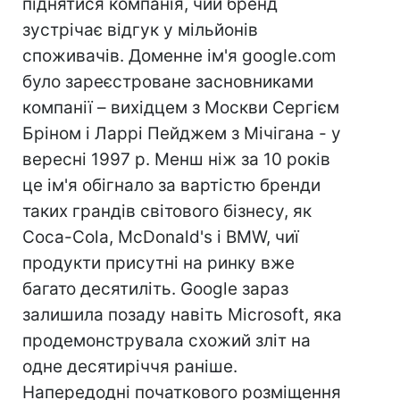
піднятися компанія, чий бренд
зустрічає відгук у мільйонів
споживачів. Доменне ім'я google.com
було зареєстроване засновниками
компанії – вихідцем з Москви Сергієм
Бріном і Ларрі Пейджем з Мічігана - у
вересні 1997 р. Менш ніж за 10 років
це ім'я обігнало за вартістю бренди
таких грандів світового бізнесу, як
Coca-Cola, McDonald's і BMW, чиї
продукти присутні на ринку вже
багато десятиліть. Google зараз
залишила позаду навіть Microsoft, яка
продемонструвала схожий зліт на
одне десятиріччя раніше.
Напередодні початкового розміщення