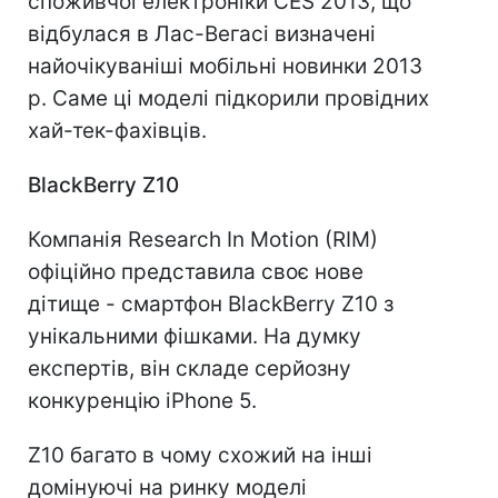
споживчої електроніки CES 2013, що
відбулася в Лас-Вегасі визначені
найочікуваніші мобільні новинки 2013
р. Саме ці моделі підкорили провідних
хай-тек-фахівців.
BlackBerry Z10
Компанія Research In Motion (RIM)
офіційно представила своє нове
дітище - смартфон BlackBerry Z10 з
унікальними фішками. На думку
експертів, він складе серйозну
конкуренцію iPhone 5.
Z10 багато в чому схожий на інші
домінуючі на ринку моделі