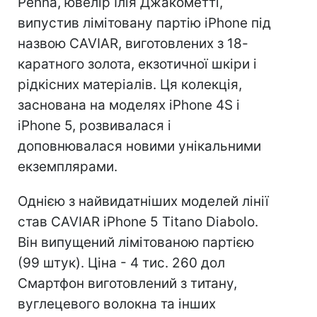
Penna, ювелір Ілія Джакометті,
випустив лімітовану партію iPhone під
назвою CAVIAR, виготовлених з 18-
каратного золота, екзотичної шкіри і
рідкісних матеріалів. Ця колекція,
заснована на моделях iPhone 4S і
iPhone 5, розвивалася і
доповнювалася новими унікальними
екземплярами.
Однією з найвидатніших моделей лінії
став CAVIAR iPhone 5 Titano Diabolo.
Він випущений лімітованою партією
(99 штук). Ціна - 4 тис. 260 дол
Смартфон виготовлений з титану,
вуглецевого волокна та інших