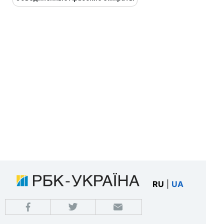
RU
|
UA