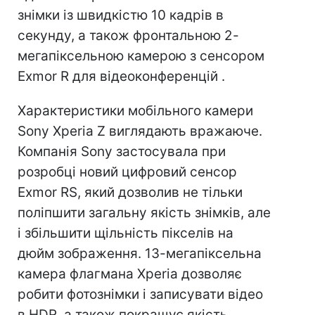
знімки із швидкістю 10 кадрів в
секунду, а також фронтальною 2-
мегапіксельною камерою з сенсором
Exmor R для відеоконференцій .
Характеристики мобільного камери
Sony Xperia Z виглядають вражаюче.
Компанія Sony застосувала при
розробці новий цифровий сенсор
Exmor RS, який дозволив не тільки
поліпшити загальну якість знімків, але
і збільшити щільність пікселів на
дюйм зображення.
13-мегапіксельна
камера флагмана Xperia дозволяє
робити фотознімки і записувати відео
в HDR, а також покращує якість