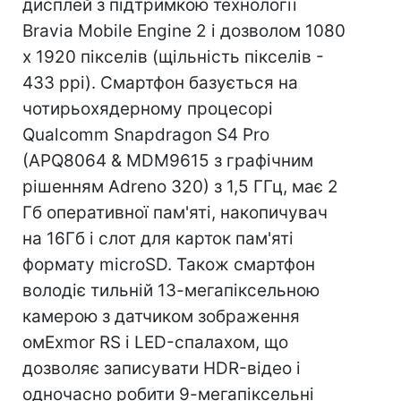
дисплей з підтримкою технології
Bravia Mobile Engine 2 і дозволом 1080
x 1920 пікселів (щільність пікселів -
433 ppi). Смартфон базується на
чотирьохядерному процесорі
Qualcomm Snapdragon S4 Pro
(APQ8064 & MDM9615 з графічним
рішенням Adreno 320) з 1,5 ГГц, має 2
Гб оперативної пам'яті, накопичувач
на 16Гб і слот для карток пам'яті
формату microSD. Також смартфон
володіє тильній 13-мегапіксельною
камерою з датчиком зображення
омExmor RS і LED-спалахом, що
дозволяє записувати HDR-відео і
одночасно робити 9-мегапіксельні