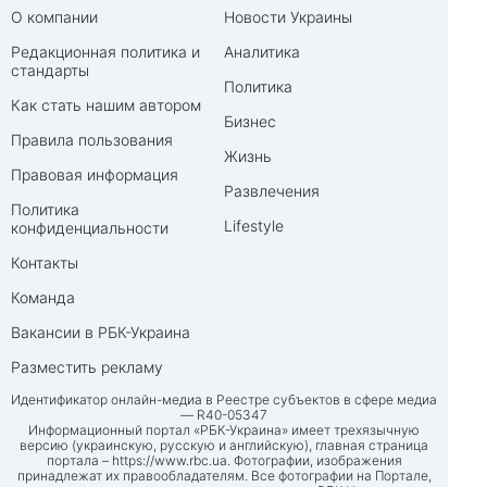
О компании
Новости Украины
Редакционная политика и
Аналитика
стандарты
Политика
Как стать нашим автором
Бизнес
Правила пользования
Жизнь
Правовая информация
Развлечения
Политика
Lifestyle
конфиденциальности
Контакты
Команда
Вакансии в РБК-Украина
Разместить рекламу
Идентификатор онлайн-медиа в Реестре субъектов в сфере медиа
— R40-05347
Информационный портал «РБК-Украина» имеет трехязычную
версию (украинскую, русскую и английскую), главная страница
портала –
https://www.rbc.ua
. Фотографии, изображения
принадлежат их правообладателям. Все фотографии на Портале,