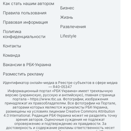
Как стать нашим автором
Бизнес
Правила пользования
Жизнь
Правовая информация
Развлечения
Политика
Lifestyle
конфиденциальности
Контакты
Команда
Вакансии в РБК-Украина
Разместить рекламу
Идентификатор онлайн-медиа в Реестре субъектов в сфере медиа
— R40-05347
Информационный портал «РБК-Украина» имеет трехязычную
версию (украинскую, русскую и английскую), главная страница
портала –
https://www.rbc.ua
. Фотографии, изображения
принадлежат их правообладателям. Все фотографии на Портале,
авторами которых являются журналисты РБК-Украина,
размещены на условиях лицензии Creative Commons Attribution
4.0 International. Редакция РБК-Украина может не разделять точку
зрения авторов. Оценочные суждения не подлежат
опровержению и подтверждению их правдивости. За
достоверность и содержание рекламы ответственность несет