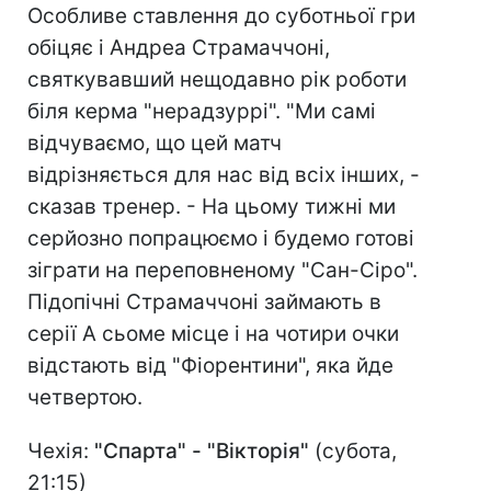
Особливе ставлення до суботньої гри
обіцяє і Андреа Страмаччоні,
святкувавший нещодавно рік роботи
біля керма "нерадзуррі". "Ми самі
відчуваємо, що цей матч
відрізняється для нас від всіх інших, -
сказав тренер. - На цьому тижні ми
серйозно попрацюємо і будемо готові
зіграти на переповненому "Сан-Сіро".
Підопічні Страмаччоні займають в
серії А сьоме місце і на чотири очки
відстають від "Фіорентини", яка йде
четвертою.
Чехія:
"Спарта" - "Вікторія"
(субота,
21:15)