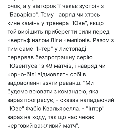
очок, а у вівторок її чекає зустріч з
"Баварією". Тому навряд чи хтось
кине камінь у тренера "Юве", якщо
той вирішить приберегти сили перед
чвертьфіналом Ліги чемпіонів. Разом з
тим саме "Інтер" у листопаді
перервав безпрограшну серію
"Ювентуса" з 49 матчів, і навряд чи
чорно-білі відмовлять собі в
задоволенні взяти реванш. "Ми
будемо воювати з командою, яка
зараз прогресує, - сказав нападаючий
"Юве" Фабіо Квальярелла. - "Інтер"
зараз на ходу, так що нас чекає
черговий важливий матч".