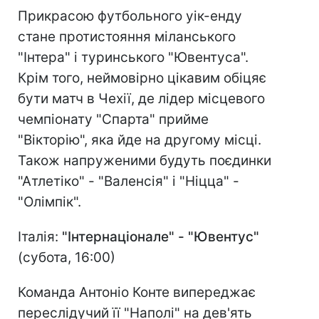
Прикрасою футбольного уік-енду
стане протистояння міланського
"Інтера" і туринського "Ювентуса".
Крім того, неймовірно цікавим обіцяє
бути матч в Чехії, де лідер місцевого
чемпіонату "Спарта" прийме
"Вікторію", яка йде на другому місці.
Також напруженими будуть поєдинки
"Атлетіко" - "Валенсія" і "Ніцца" -
"Олімпік".
Італія:
"Інтернаціонале" - "Ювентус"
(субота, 16:00)
Команда Антоніо Конте випереджає
переслідучий її "Наполі" на дев'ять