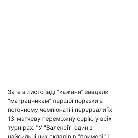
Зате в листопаді "кажани" завдали
"матрацникам" першої поразки в
поточному чемпіонаті і перервали їх
13-матчеву переможну серію у всіх
турнірах. "У "Валенсії" один з
найсильніших складів в "примері" і