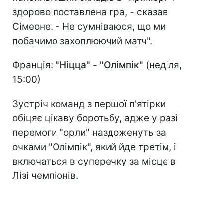
здорово поставлена гра, - сказав
Сімеоне. - Не сумніваюся, що ми
побачимо захоплюючий матч".
Франція:
"Ніцца" - "Олімпік"
(неділя,
15:00)
Зустріч команд з першої п'ятірки
обіцяє цікаву боротьбу, адже у разі
перемоги "орли" наздоженуть за
очками "Олімпік", який йде третім, і
включаться в суперечку за місце в
Лізі чемпіонів.