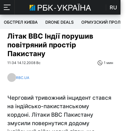
RU
ОБСТРЕЛ КИЕВА
DRONE DEALS
ОРМУЗСКИЙ ПРОЛИВ
Літак ВВС Індії порушив
повітряний простір
Пакистану
11:34 14.12.2008 Вс
1 мин
RBC.UA
Черговий тривожний інцидент стався
на індійсько-пакистанському
кордоні. Літаки ВВС Пакистану
змусили повернутися додому