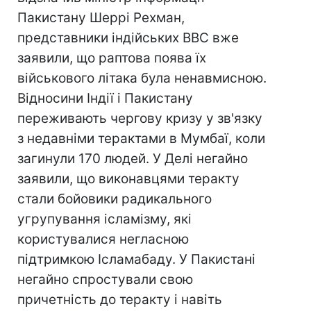
Пакистану Шеррі Рехман,
представники індійських ВВС вже
заявили, що раптова поява їх
військового літака була ненавмисною.
Відносини Індії і Пакистану
переживають чергову кризу у зв'язку
з недавніми терактами в Мумбаї, коли
загинули 170 людей. У Делі негайно
заявили, що виконавцями теракту
стали бойовики радикального
угрупування ісламізму, які
користувалися негласною
підтримкою Ісламабаду. У Пакистані
негайно спростували свою
причетність до теракту і навіть