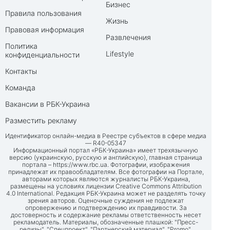
Бизнес
Правила пользования
Жизнь
Правовая информация
Развлечения
Политика
Lifestyle
конфиденциальности
Контакты
Команда
Вакансии в РБК-Украина
Разместить рекламу
Идентификатор онлайн-медиа в Реестре субъектов в сфере медиа
— R40-05347
Информационный портал «РБК-Украина» имеет трехязычную
версию (украинскую, русскую и английскую), главная страница
портала –
https://www.rbc.ua
. Фотографии, изображения
принадлежат их правообладателям. Все фотографии на Портале,
авторами которых являются журналисты РБК-Украина,
размещены на условиях лицензии Creative Commons Attribution
4.0 International. Редакция РБК-Украина может не разделять точку
зрения авторов. Оценочные суждения не подлежат
опровержению и подтверждению их правдивости. За
достоверность и содержание рекламы ответственность несет
рекламодатель. Материалы, обозначенные плашкой: "Пресс-
релизы", "Спецпроект", "Партнерский материал", "Promo",