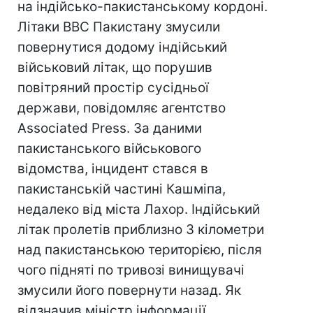
на індійсько-пакистанському кордоні.
Літаки ВВС Пакистану змусили
повернутися додому індійський
військовий літак, що порушив
повітряний простір сусідньої
держави, повідомляє агентство
Associated Press. За даними
пакистанського військового
відомства, інцидент стався в
пакистанській частині Кашміпа,
недалеко від міста Лахор. Індійський
літак пролетів приблизно 3 кілометри
над пакистанською територією, після
чого підняті по тривозі винищувачі
змусили його повернути назад. Як
відзначив міністр інформації