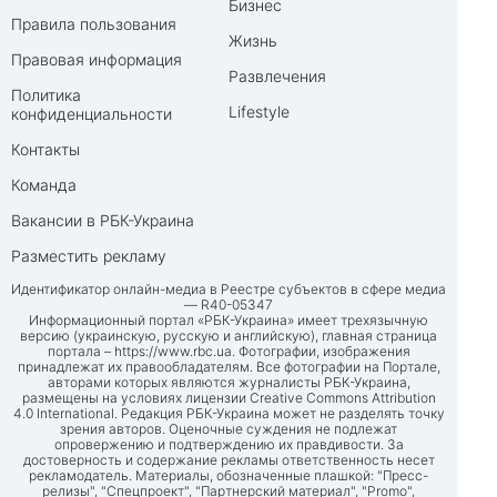
Бизнес
Правила пользования
Жизнь
Правовая информация
Развлечения
Политика
Lifestyle
конфиденциальности
Контакты
Команда
Вакансии в РБК-Украина
Разместить рекламу
Идентификатор онлайн-медиа в Реестре субъектов в сфере медиа
— R40-05347
Информационный портал «РБК-Украина» имеет трехязычную
версию (украинскую, русскую и английскую), главная страница
портала –
https://www.rbc.ua
. Фотографии, изображения
принадлежат их правообладателям. Все фотографии на Портале,
авторами которых являются журналисты РБК-Украина,
размещены на условиях лицензии Creative Commons Attribution
4.0 International. Редакция РБК-Украина может не разделять точку
зрения авторов. Оценочные суждения не подлежат
опровержению и подтверждению их правдивости. За
достоверность и содержание рекламы ответственность несет
рекламодатель. Материалы, обозначенные плашкой: "Пресс-
релизы", "Спецпроект", "Партнерский материал", "Promo",