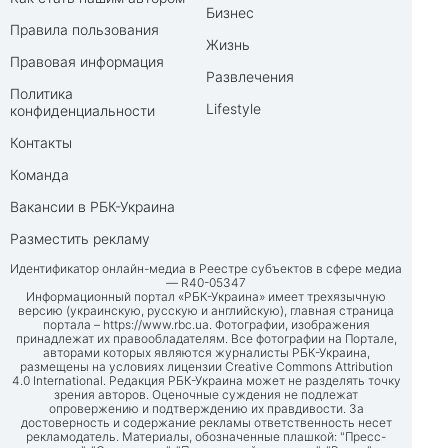
Бизнес
Правила пользования
Жизнь
Правовая информация
Развлечения
Политика
Lifestyle
конфиденциальности
Контакты
Команда
Вакансии в РБК-Украина
Разместить рекламу
Идентификатор онлайн-медиа в Реестре субъектов в сфере медиа
— R40-05347
Информационный портал «РБК-Украина» имеет трехязычную
версию (украинскую, русскую и английскую), главная страница
портала –
https://www.rbc.ua
. Фотографии, изображения
принадлежат их правообладателям. Все фотографии на Портале,
авторами которых являются журналисты РБК-Украина,
размещены на условиях лицензии Creative Commons Attribution
4.0 International. Редакция РБК-Украина может не разделять точку
зрения авторов. Оценочные суждения не подлежат
опровержению и подтверждению их правдивости. За
достоверность и содержание рекламы ответственность несет
рекламодатель. Материалы, обозначенные плашкой: "Пресс-