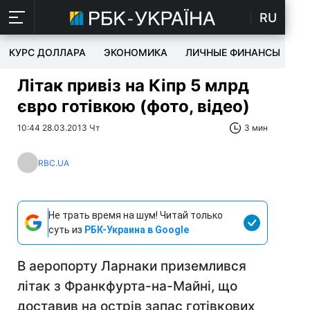
RU
КУРС ДОЛЛАРА
ЭКОНОМИКА
ЛИЧНЫЕ ФИНАНСЫ
T
Літак привіз на Кіпр 5 млрд
євро готівкою (фото, відео)
10:44 28.03.2013 Чт
3 мин
RBC.UA
Не трать время на шум! Читай только
суть из
РБК-Украина в Google
В аеропорту Ларнаки приземлився
літак з Франкфурта-на-Майні, що
доставив на острів запас готівкових