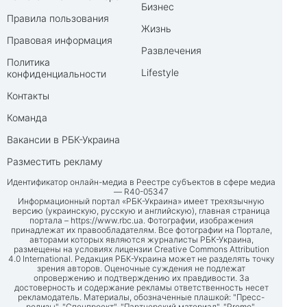
Бизнес
Правила пользования
Жизнь
Правовая информация
Развлечения
Политика
Lifestyle
конфиденциальности
Контакты
Команда
Вакансии в РБК-Украина
Разместить рекламу
Идентификатор онлайн-медиа в Реестре субъектов в сфере медиа
— R40-05347
Информационный портал «РБК-Украина» имеет трехязычную
версию (украинскую, русскую и английскую), главная страница
портала –
https://www.rbc.ua
. Фотографии, изображения
принадлежат их правообладателям. Все фотографии на Портале,
авторами которых являются журналисты РБК-Украина,
размещены на условиях лицензии Creative Commons Attribution
4.0 International. Редакция РБК-Украина может не разделять точку
зрения авторов. Оценочные суждения не подлежат
опровержению и подтверждению их правдивости. За
достоверность и содержание рекламы ответственность несет
рекламодатель. Материалы, обозначенные плашкой: "Пресс-
релизы", "Спецпроект", "Партнерский материал", "Promo",