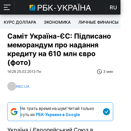
RU
КУРС ДОЛЛАРА
ЭКОНОМИКА
ЛИЧНЫЕ ФИНАНСЫ
T
Саміт Україна-ЄС: Підписано
меморандум про надання
кредиту на 610 млн євро
(фото)
16:26 25.02.2013 Пн
3 мин
RBC.UA
Не трать время на шум! Читай только
суть из
РБК-Украина в Google
Україна і Європейський Союз в