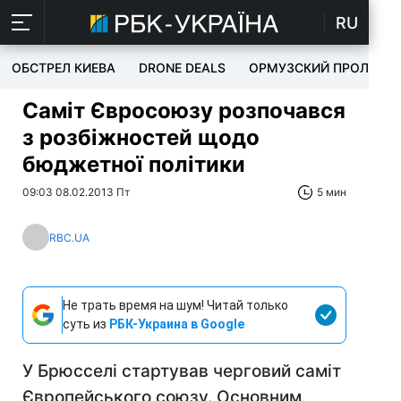
RU
ОБСТРЕЛ КИЕВА
DRONE DEALS
ОРМУЗСКИЙ ПРОЛИВ
Саміт Євросоюзу розпочався
з розбіжностей щодо
бюджетної політики
09:03 08.02.2013 Пт
5 мин
RBC.UA
Не трать время на шум! Читай только
суть из
РБК-Украина в Google
У Брюсселі стартував черговий саміт
Європейського союзу. Основним