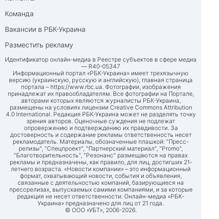
Команда
Вакансии в РБК-Украина
Разместить рекламу
Идентификатор онлайн-медиа в Реестре субъектов в сфере медиа
— R40-05347
Информационный портал «РБК-Украина» имеет трехязычную
версию (украинскую, русскую и английскую), главная страница
портала –
https://www.rbc.ua
. Фотографии, изображения
принадлежат их правообладателям. Все фотографии на Портале,
авторами которых являются журналисты РБК-Украина,
размещены на условиях лицензии Creative Commons Attribution
4.0 International. Редакция РБК-Украина может не разделять точку
зрения авторов. Оценочные суждения не подлежат
опровержению и подтверждению их правдивости. За
достоверность и содержание рекламы ответственность несет
рекламодатель. Материалы, обозначенные плашкой: "Пресс-
релизы", "Спецпроект", "Партнерский материал", "Promo",
"Благотворительность", "Резонанс" размещаются на правах
рекламы и предназначены, как правило, для лиц, достигших 21-
летнего возраста. «Новости компании» – это информационный
формат, охватывающий новости, события и объявления,
связанные с деятельностью компаний, базирующиеся на
прессрелизах, выпускаемых самими компаниями, и за которые
редакция не несет ответственности. Онлайн-медиа «РБК-
Украина» предназначено для лиц от 21 года.
© ООО «УБТ», 2006-2026.