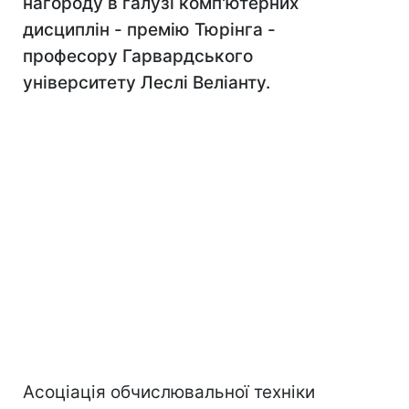
нагороду в галузі комп'ютерних
дисциплін - премію Тюрінга -
професору Гарвардського
університету Леслі Веліанту.
Асоціація обчислювальної техніки