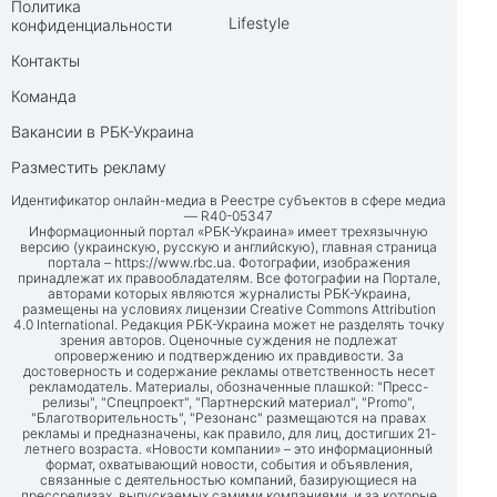
Политика
Lifestyle
конфиденциальности
Контакты
Команда
Вакансии в РБК-Украина
Разместить рекламу
Идентификатор онлайн-медиа в Реестре субъектов в сфере медиа
— R40-05347
Информационный портал «РБК-Украина» имеет трехязычную
версию (украинскую, русскую и английскую), главная страница
портала –
https://www.rbc.ua
. Фотографии, изображения
принадлежат их правообладателям. Все фотографии на Портале,
авторами которых являются журналисты РБК-Украина,
размещены на условиях лицензии Creative Commons Attribution
4.0 International. Редакция РБК-Украина может не разделять точку
зрения авторов. Оценочные суждения не подлежат
опровержению и подтверждению их правдивости. За
достоверность и содержание рекламы ответственность несет
рекламодатель. Материалы, обозначенные плашкой: "Пресс-
релизы", "Спецпроект", "Партнерский материал", "Promo",
"Благотворительность", "Резонанс" размещаются на правах
рекламы и предназначены, как правило, для лиц, достигших 21-
летнего возраста. «Новости компании» – это информационный
формат, охватывающий новости, события и объявления,
связанные с деятельностью компаний, базирующиеся на
прессрелизах, выпускаемых самими компаниями, и за которые