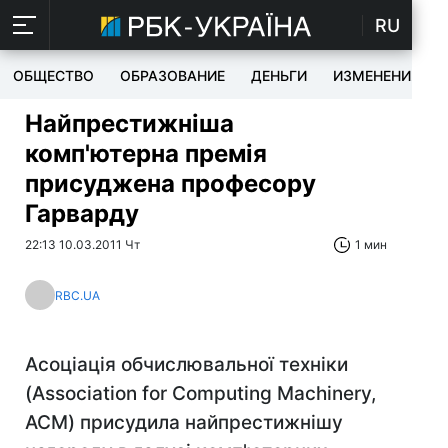
RU
ОБЩЕСТВО
ОБРАЗОВАНИЕ
ДЕНЬГИ
ИЗМЕНЕНИЯ
Найпрестижніша
комп'ютерна премія
присуджена професору
Гарварду
22:13 10.03.2011 Чт
1 мин
RBC.UA
Асоціація обчислювальної техніки
(Association for Computing Machinery,
ACM) присудила найпрестижнішу