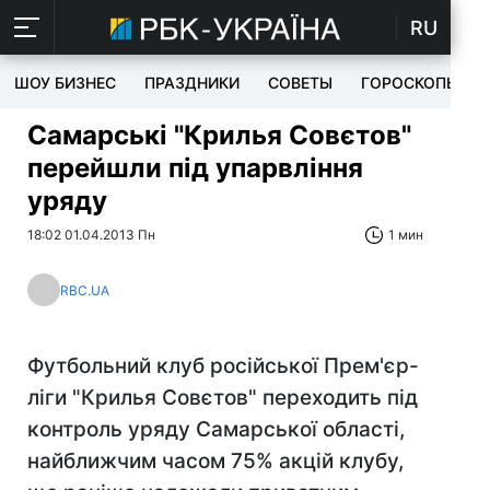
RU
ШОУ БИЗНЕС
ПРАЗДНИКИ
СОВЕТЫ
ГОРОСКОПЫ
Самарські "Крилья Совєтов"
перейшли під упарвління
уряду
18:02 01.04.2013 Пн
1 мин
RBC.UA
Футбольний клуб російської Прем'єр-
ліги "Крилья Совєтов" переходить під
контроль уряду Самарської області,
найближчим часом 75% акцій клубу,