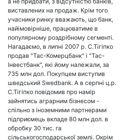
а не придбати, з відсутністю банків,
виставлених на продаж. Крім того
учасники ринку вважають, що банк,
найімовірніше, працюватиме в
популярному роздрібному сегменті.
Нагадаємо, в липні 2007 р. С.Тігіпко
продав "Тас-Комерцбанк" і "Тас-
Інвестбанк", які йому належали, за
735 млн дол. Покупцем виступив
шведський Swedbank. А в серпні ц.р.
С.Тігіпко повідомив про намір
зайнятись аграрним бізнесом -
спільно з іноземними партнерами
підприємець вкладе 80 млн дол. в
обробку 30 тис. га
сільськогосподарської землі. Окрім