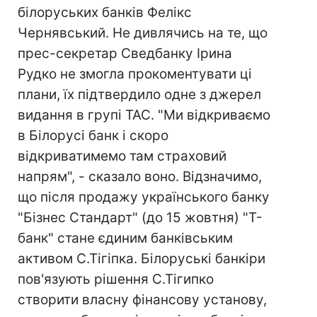
білоруських банків Фелікс
Чернявський. Не дивлячись на те, що
прес-секретар Сведбанку Ірина
Рудко не змогла прокоментувати ці
плани, їх підтвердило одне з джерел
видання в групі ТАС. "Ми відкриваємо
в Білорусі банк і скоро
відкриватимемо там страховий
напрям", - сказало воно. Відзначимо,
що після продажу українського банку
"Бізнес Стандарт" (до 15 жовтня) "Т-
банк" стане єдиним банківським
активом С.Тігіпка. Білоруські банкіри
пов'язують рішення С.Тігипко
створити власну фінансову установу,