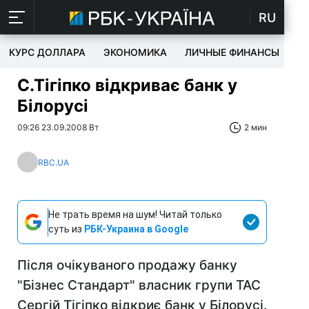
RU
КУРС ДОЛЛАРА
ЭКОНОМИКА
ЛИЧНЫЕ ФИНАНСЫ
T
С.Тігіпко відкриває банк у
Білорусі
09:26 23.09.2008 Вт
2 мин
RBC.UA
Не трать время на шум! Читай только
суть из
РБК-Украина в Google
Після очікуваного продажу банку
"Бізнес Стандарт" власник групи ТАС
Сергій Тігіпко відкриє банк у Білорусі.