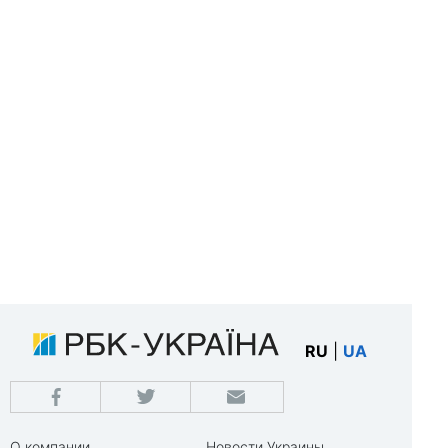
RU
|
UA
О компании
Новости Украины