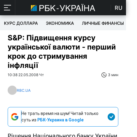
RU
КУРС ДОЛЛАРА
ЭКОНОМИКА
ЛИЧНЫЕ ФИНАНСЫ
T
S&P: Підвищення курсу
української валюти - перший
крок до стримування
інфляції
10:38 22.05.2008 Чт
3 мин
RBC.UA
Не трать время на шум! Читай только
суть из
РБК-Украина в Google
Рішення Національного банку України