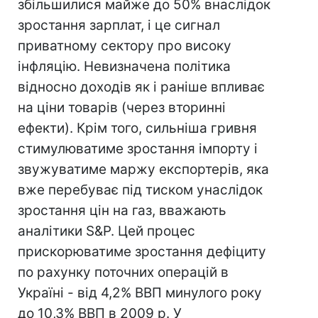
збільшилися майже до 50% внаслідок
зростання зарплат, і це сигнал
приватному сектору про високу
інфляцію. Невизначена політика
відносно доходів як і раніше впливає
на ціни товарів (через вторинні
ефекти). Крім того, сильніша гривня
стимулюватиме зростання імпорту і
звужуватиме маржу експортерів, яка
вже перебуває під тиском унаслідок
зростання цін на газ, вважають
аналітики S&P. Цей процес
прискорюватиме зростання дефіциту
по рахунку поточних операцій в
Україні - від 4,2% ВВП минулого року
до 10,3% ВВП в 2009 р. У