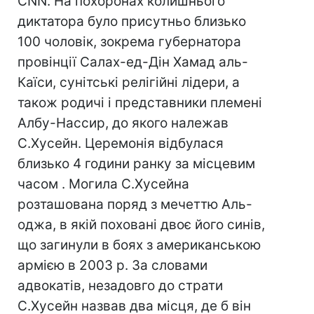
CNN. На похоронах колишнього
диктатора було присутньо близько
100 чоловік, зокрема губернатора
провінції Салах-ед-Дін Хамад аль-
Каїси, сунітські релігійні лідери, а
також родичі і представники племені
Албу-Нассир, до якого належав
С.Хусейн. Церемонія відбулася
близько 4 години ранку за місцевим
часом . Могила С.Хусейна
розташована поряд з мечеттю Аль-
оджа, в якій поховані двоє його синів,
що загинули в боях з американською
армією в 2003 р. За словами
адвокатів, незадовго до страти
С.Хусейн назвав два місця, де б він