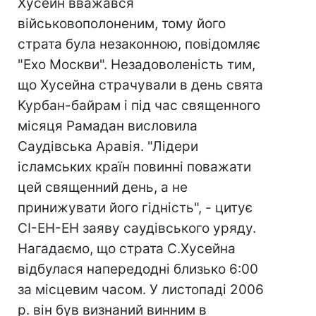
Хусейн вважався
військовополоненим, тому його
страта була незаконною, повідомляє
"Ехо Москви". Незадоволеність тим,
що Хусейна страчували в день свята
Курбан-байрам і під час священного
місяця Рамадан висловила
Саудівська Аравія. "Лідери
ісламських країн повинні поважати
цей священний день, а не
принижувати його гідність", - цитує
СІ-ЕН-ЕН заяву саудівського уряду.
Нагадаємо, що страта С.Хусейна
відбулася напередодні близько 6:00
за місцевим часом. У листопаді 2006
р. він був визнаний винним в