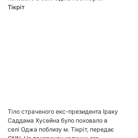
Тікріт
Тіло страченого екс-президента Іраку
Саддама Хусейна було поховало в
селі Оджа поблизу м. Тікріт, передає