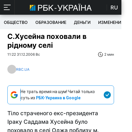
RU
ОБЩЕСТВО
ОБРАЗОВАНИЕ
ДЕНЬГИ
ИЗМЕНЕНИЯ
С.Хусейна поховали в
рідному селі
11:22 31.12.2006 Вс
2 мин
RBC.UA
Не трать время на шум! Читай только
суть из
РБК-Украина в Google
Тіло страченого екс-президента
Іраку Саддама Хусейна було
поховало в селі Оджа поблизу м.