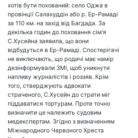
хотів бути похований: село Оджа в
провінції Салахуддін або р. Ер-Рамаді
за 110 км. на захід від Багдада. За
декілька годин до поховання сім'я
С.Хусейна заявила, що вони
відбудуться в Ер-Рамаді. Спостерігачі
не виключають, що родичі має намір
дезінформували ЗМІ, щоб уникнути
напливу журналістів і роззяв. Крім
того, стверджують адвокати
страченого, С.Хусейн до страти міг
піддаватися тортурам. Проте точно
визначити це належить судовим
медекспертам. Згідно з визначенням
Міжнародного Червоного Хреста