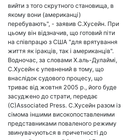
вийти з того скрутного становища, в
якому вони (американці)
перебувають", - заявив С.Хусейн. При
цьому він відзначив, що готовий піти
на співпрацю з США "для врятування
життя як іракців, так і американців".
Водночас, за словами Х.аль-Дулаймі,
С.Хусейн є упевнений в тому, що
внаслідок судового процесу, що
триває від жовтня 2005 р., його буде
засуджено до страти, передає
(С)Associated Press. С.Хусейн разом із
сімома іншими високопоставленими
представниками поваленого режиму
звинувачуються в причетності до