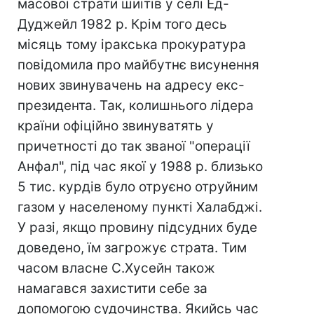
масової страти шиїтів у селі Ед-
Дуджейл 1982 р. Крім того десь
місяць тому іракська прокуратура
повідомила про майбутнє висунення
нових звинувачень на адресу екс-
президента. Так, колишнього лідера
країни офіційно звинуватять у
причетності до так званої "операції
Анфал", під час якої у 1988 р. близько
5 тис. курдів було отруєно отруйним
газом у населеному пункті Халабджі.
У разі, якщо провину підсудних буде
доведено, їм загрожує страта. Тим
часом власне С.Хусейн також
намагався захистити себе за
допомогою судочинства. Якийсь час