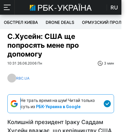
RU
ОБСТРЕЛ КИЕВА
DRONE DEALS
ОРМУЗСКИЙ ПРОЛИВ
С.Хусейн: США ще
попросять мене про
допомогу
10:31 26.06.2006 Пн
3 мин
RBC.UA
Не трать время на шум! Читай только
суть из
РБК-Украина в Google
Колишній президент Іраку Саддам
Хусейн вважає, що керівництву США