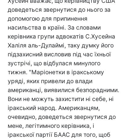
Хусейн вважає, що керівництву США
доведеться звернутися до нього за
допомогою для припинення
насильства в країні. За словами
керівника групи адвокатів С.Хусейна
Халіля аль-Дулаймі, таку думку його
підзахисний висловив під час їхньої
зустрічі, що відбулася минулого
тижня. "Маріонетки в іракському
уряді, яких привели до влади
американці, виявилися безпорадними.
Вони не можуть захистити ні себе, ні
іракський народ. Американцям,
очевидно, доведеться звернутися до
мене, легітимного керівника, і
іракської партії БААС для того, щоб