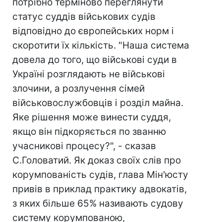
потрібно терміново переглянути
статус суддів військових судів
відповідно до європейських норм і
скоротити їх кількість. "Наша система
довела до того, що військові суди в
Україні розглядають не військові
злочини, а розлучення сімей
військовослужбовців і розділ майна.
Яке рішення може винести суддя,
якщо він підкоряється по званню
учасникові процесу?", - сказав
С.Головатий. Як доказ своїх слів про
корумпованість судів, глава Мін'юсту
привів в приклад практику адвокатів,
з яких більше 65% називають судову
систему корумпованою,