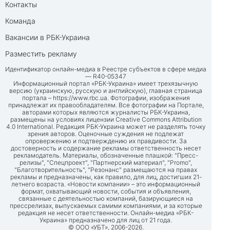
Контакты
Команда
Вакансии в РБК-Украина
Разместить рекламу
Идентификатор онлайн-медиа в Реестре субъектов в сфере медиа
— R40-05347
Информационный портал «РБК-Украина» имеет трехязычную
версию (украинскую, русскую и английскую), главная страница
портала –
https://www.rbc.ua
. Фотографии, изображения
принадлежат их правообладателям. Все фотографии на Портале,
авторами которых являются журналисты РБК-Украина,
размещены на условиях лицензии Creative Commons Attribution
4.0 International. Редакция РБК-Украина может не разделять точку
зрения авторов. Оценочные суждения не подлежат
опровержению и подтверждению их правдивости. За
достоверность и содержание рекламы ответственность несет
рекламодатель. Материалы, обозначенные плашкой: "Пресс-
релизы", "Спецпроект", "Партнерский материал", "Promo",
"Благотворительность", "Резонанс" размещаются на правах
рекламы и предназначены, как правило, для лиц, достигших 21-
летнего возраста. «Новости компании» – это информационный
формат, охватывающий новости, события и объявления,
связанные с деятельностью компаний, базирующиеся на
прессрелизах, выпускаемых самими компаниями, и за которые
редакция не несет ответственности. Онлайн-медиа «РБК-
Украина» предназначено для лиц от 21 года.
© ООО «УБТ», 2006-2026.