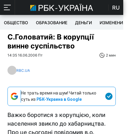
RU
ОБЩЕСТВО
ОБРАЗОВАНИЕ
ДЕНЬГИ
ИЗМЕНЕНИЯ
С.Головатий: В корупції
винне суспільство
14:35 16.06.2006 Пт
2 мин
RBC.UA
Не трать время на шум! Читай только
суть из
РБК-Украина в Google
Важко боротися з корупцією, коли
населення звикло до хабарництва.
Про це сьогодні повідомив в.о.