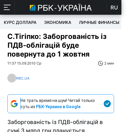
RU
КУРС ДОЛЛАРА
ЭКОНОМИКА
ЛИЧНЫЕ ФИНАНСЫ
T
С.Тігіпко: Заборгованість із
ПДВ-облігацій буде
повернута до 1 жовтня
11:37 15.09.2010 Ср
2 мин
RBC.UA
Не трать время на шум! Читай только
суть из
РБК-Украина в Google
Заборгованість із ПДВ-облігацій в
сумі 3 млрд грн планується