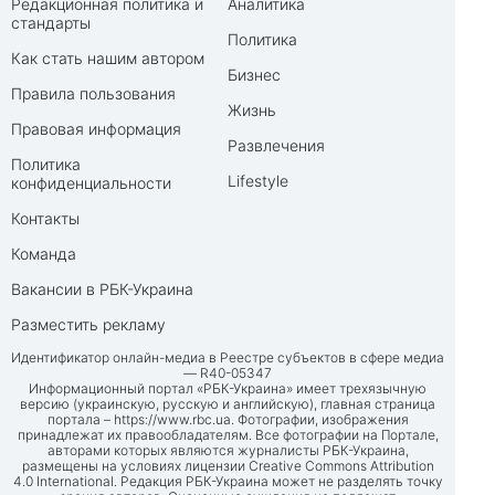
Редакционная политика и
Аналитика
стандарты
Политика
Как стать нашим автором
Бизнес
Правила пользования
Жизнь
Правовая информация
Развлечения
Политика
Lifestyle
конфиденциальности
Контакты
Команда
Вакансии в РБК-Украина
Разместить рекламу
Идентификатор онлайн-медиа в Реестре субъектов в сфере медиа
— R40-05347
Информационный портал «РБК-Украина» имеет трехязычную
версию (украинскую, русскую и английскую), главная страница
портала –
https://www.rbc.ua
. Фотографии, изображения
принадлежат их правообладателям. Все фотографии на Портале,
авторами которых являются журналисты РБК-Украина,
размещены на условиях лицензии Creative Commons Attribution
4.0 International. Редакция РБК-Украина может не разделять точку