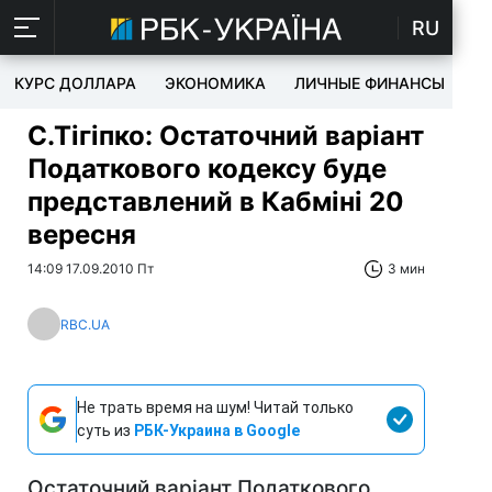
RU
КУРС ДОЛЛАРА
ЭКОНОМИКА
ЛИЧНЫЕ ФИНАНСЫ
T
С.Тігіпко: Остаточний варіант
Податкового кодексу буде
представлений в Кабміні 20
вересня
14:09 17.09.2010 Пт
3 мин
RBC.UA
Не трать время на шум! Читай только
суть из
РБК-Украина в Google
Остаточний варіант Податкового