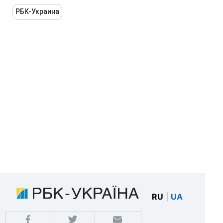
РБК-Украина
RU
|
UA