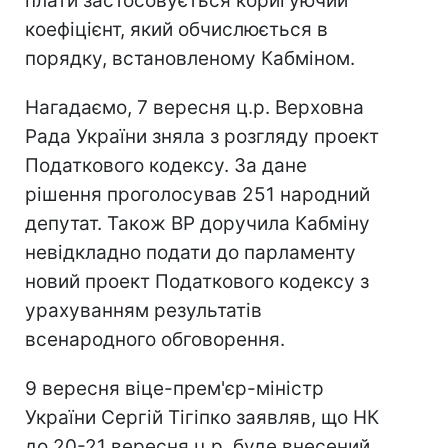
плати застосовується коригуючий
коефіцієнт, який обчислюється в
порядку, встановленому Кабміном.
Нагадаємо, 7 вересня ц.р. Верховна
Рада України зняла з розгляду проект
Податкового кодексу. За дане
рішення проголосував 251 народний
депутат. Також ВР доручила Кабміну
невідкладно подати до парламенту
новий проект Податкового кодексу з
урахуванням результатів
всенародного обговорення.
9 вересня віце-прем'єр-міністр
України Сергій Тігіпко заявляв, що НК
до 20-21 вересня ц.р. буде внесений