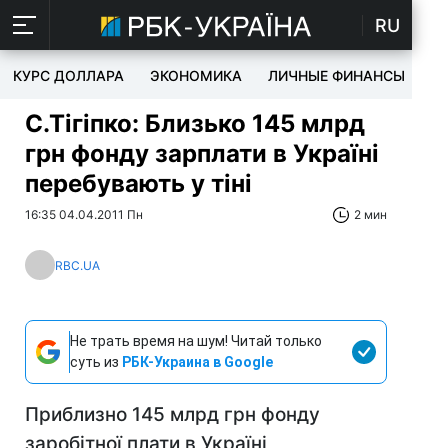
RU
КУРС ДОЛЛАРА
ЭКОНОМИКА
ЛИЧНЫЕ ФИНАНСЫ
T
С.Тігіпко: Близько 145 млрд
грн фонду зарплати в Україні
перебувають у тіні
16:35 04.04.2011 Пн
2 мин
RBC.UA
Не трать время на шум! Читай только
суть из
РБК-Украина в Google
Приблизно 145 млрд грн фонду
заробітної плати в Україні