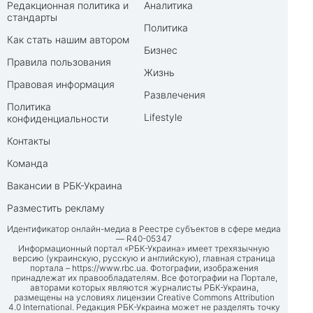
Редакционная политика и
Аналитика
стандарты
Политика
Как стать нашим автором
Бизнес
Правила пользования
Жизнь
Правовая информация
Развлечения
Политика
Lifestyle
конфиденциальности
Контакты
Команда
Вакансии в РБК-Украина
Разместить рекламу
Идентификатор онлайн-медиа в Реестре субъектов в сфере медиа
— R40-05347
Информационный портал «РБК-Украина» имеет трехязычную
версию (украинскую, русскую и английскую), главная страница
портала –
https://www.rbc.ua
. Фотографии, изображения
принадлежат их правообладателям. Все фотографии на Портале,
авторами которых являются журналисты РБК-Украина,
размещены на условиях лицензии Creative Commons Attribution
4.0 International. Редакция РБК-Украина может не разделять точку