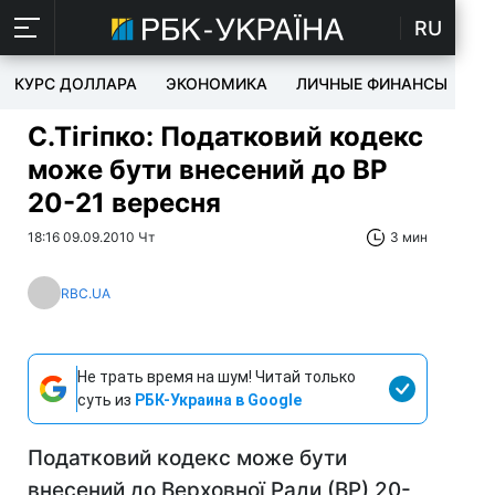
RU
КУРС ДОЛЛАРА
ЭКОНОМИКА
ЛИЧНЫЕ ФИНАНСЫ
T
С.Тігіпко: Податковий кодекс
може бути внесений до ВР
20-21 вересня
18:16 09.09.2010 Чт
3 мин
RBC.UA
Не трать время на шум! Читай только
суть из
РБК-Украина в Google
Податковий кодекс може бути
внесений до Верховної Ради (ВР) 20-