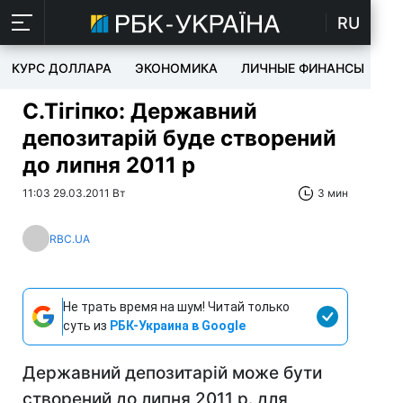
RU
КУРС ДОЛЛАРА
ЭКОНОМИКА
ЛИЧНЫЕ ФИНАНСЫ
T
С.Тігіпко: Державний
депозитарій буде створений
до липня 2011 р
11:03 29.03.2011 Вт
3 мин
RBC.UA
Не трать время на шум! Читай только
суть из
РБК-Украина в Google
Державний депозитарій може бути
створений до липня 2011 р. для