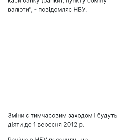
каси банку (банки), пункту обміну
валюти", - повідомляє НБУ.
Зміни є тимчасовим заходом і будуть
діяти до 1 вересня 2012 р.
Раніше в НБУ пояснили, що