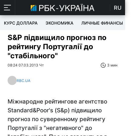
RU
КУРС ДОЛЛАРА
ЭКОНОМИКА
ЛИЧНЫЕ ФИНАНСЫ
T
S&Р підвищило прогноз по
рейтингу Португалії до
"стабільного"
08:24 07.03.2013 Чт
3 мин
RBC.UA
Міжнародне рейтингове агентство
Standard&Рoor's (S&p) підвищило
прогноз по суверенному рейтингу
Португалії з "негативного" до