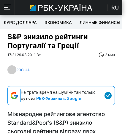
RU
КУРС ДОЛЛАРА
ЭКОНОМИКА
ЛИЧНЫЕ ФИНАНСЫ
T
S&P знизило рейтинги
Португалії та Греції
17:21 29.03.2011 Вт
2 мин
RBC.UA
Не трать время на шум! Читай только
суть из
РБК-Украина в Google
Міжнародне рейтингове агентство
Standard&Poor's (S&P) знизило
сьогодні рейтинги відразу двох