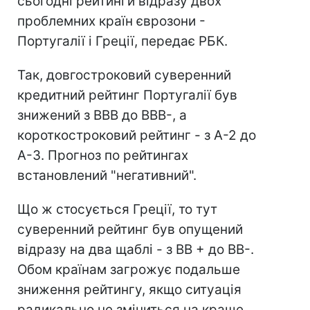
сьогодні рейтинги відразу двох
проблемних країн єврозони -
Португалії і Греції, передає РБК.
Так, довгостроковий суверенний
кредитний рейтинг Португалії був
знижений з BBB до BBB-, а
короткостроковий рейтинг - з A-2 до
A-3. Прогноз по рейтингах
встановлений "негативний".
Що ж стосується Греції, то тут
суверенний рейтинг був опущений
відразу на два щаблі - з BB + до BB-.
Обом країнам загрожує подальше
зниження рейтингу, якщо ситуація
радикально не зміниться на краще.