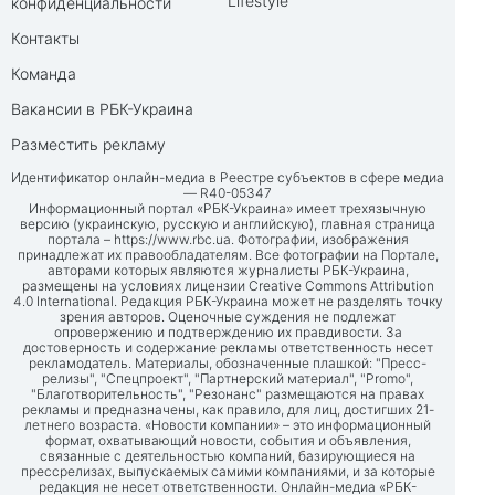
Lifestyle
конфиденциальности
Контакты
Команда
Вакансии в РБК-Украина
Разместить рекламу
Идентификатор онлайн-медиа в Реестре субъектов в сфере медиа
— R40-05347
Информационный портал «РБК-Украина» имеет трехязычную
версию (украинскую, русскую и английскую), главная страница
портала –
https://www.rbc.ua
. Фотографии, изображения
принадлежат их правообладателям. Все фотографии на Портале,
авторами которых являются журналисты РБК-Украина,
размещены на условиях лицензии Creative Commons Attribution
4.0 International. Редакция РБК-Украина может не разделять точку
зрения авторов. Оценочные суждения не подлежат
опровержению и подтверждению их правдивости. За
достоверность и содержание рекламы ответственность несет
рекламодатель. Материалы, обозначенные плашкой: "Пресс-
релизы", "Спецпроект", "Партнерский материал", "Promo",
"Благотворительность", "Резонанс" размещаются на правах
рекламы и предназначены, как правило, для лиц, достигших 21-
летнего возраста. «Новости компании» – это информационный
формат, охватывающий новости, события и объявления,
связанные с деятельностью компаний, базирующиеся на
прессрелизах, выпускаемых самими компаниями, и за которые
редакция не несет ответственности. Онлайн-медиа «РБК-