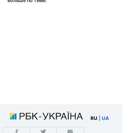
Больше по теме:
RU
|
UA