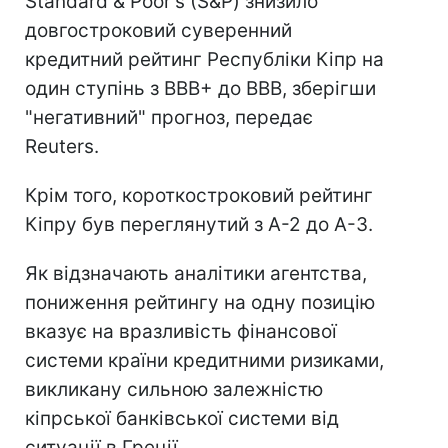
Standard & Poor's (S&Р) знизило
довгостроковий суверенний
кредитний рейтинг Республіки Кіпр на
один ступінь з ВВВ+ до ВВВ, зберігши
"негативний" прогноз, передає
Reuters.
Крім того, короткостроковий рейтинг
Кіпру був переглянутий з А-2 до А-3.
Як відзначають аналітики агентства,
пониження рейтингу на одну позицію
вказує на вразливість фінансової
системи країни кредитними ризиками,
викликану сильною залежністю
кіпрської банківської системи від
ситуації в Греції.