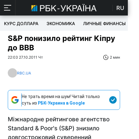
RU
КУРС ДОЛЛАРА
ЭКОНОМИКА
ЛИЧНЫЕ ФИНАНСЫ
T
S&P понизило рейтинг Кіпру
до ВВВ
22:03 27.10.2011 Чт
2 мин
RBC.UA
Не трать время на шум! Читай только
суть из
РБК-Украина в Google
Міжнародне рейтингове агентство
Standard & Poor's (S&Р) знизило
довгостроковий суверенний