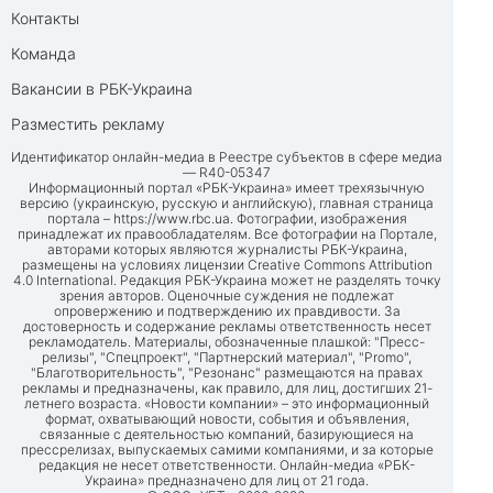
Контакты
Команда
Вакансии в РБК-Украина
Разместить рекламу
Идентификатор онлайн-медиа в Реестре субъектов в сфере медиа
— R40-05347
Информационный портал «РБК-Украина» имеет трехязычную
версию (украинскую, русскую и английскую), главная страница
портала –
https://www.rbc.ua
. Фотографии, изображения
принадлежат их правообладателям. Все фотографии на Портале,
авторами которых являются журналисты РБК-Украина,
размещены на условиях лицензии Creative Commons Attribution
4.0 International. Редакция РБК-Украина может не разделять точку
зрения авторов. Оценочные суждения не подлежат
опровержению и подтверждению их правдивости. За
достоверность и содержание рекламы ответственность несет
рекламодатель. Материалы, обозначенные плашкой: "Пресс-
релизы", "Спецпроект", "Партнерский материал", "Promo",
"Благотворительность", "Резонанс" размещаются на правах
рекламы и предназначены, как правило, для лиц, достигших 21-
летнего возраста. «Новости компании» – это информационный
формат, охватывающий новости, события и объявления,
связанные с деятельностью компаний, базирующиеся на
прессрелизах, выпускаемых самими компаниями, и за которые
редакция не несет ответственности. Онлайн-медиа «РБК-
Украина» предназначено для лиц от 21 года.