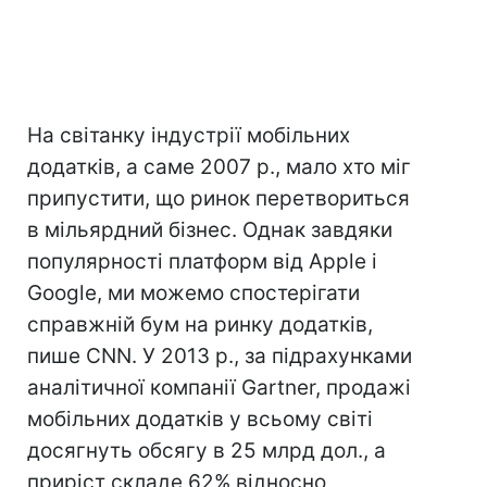
На світанку індустрії мобільних
додатків, а саме 2007 р., мало хто міг
припустити, що ринок перетвориться
в мільярдний бізнес. Однак завдяки
популярності платформ від Apple і
Google, ми можемо спостерігати
справжній бум на ринку додатків,
пише CNN. У 2013 р., за підрахунками
аналітичної компанії Gartner, продажі
мобільних додатків у всьому світі
досягнуть обсягу в 25 млрд дол., а
приріст складе 62% відносно