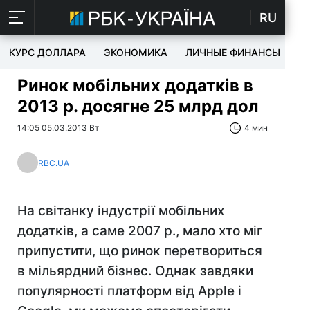
RU
КУРС ДОЛЛАРА
ЭКОНОМИКА
ЛИЧНЫЕ ФИНАНСЫ
T
Ринок мобільних додатків в
2013 р. досягне 25 млрд дол
14:05 05.03.2013 Вт
4 мин
RBC.UA
На світанку індустрії мобільних
додатків, а саме 2007 р., мало хто міг
припустити, що ринок перетвориться
в мільярдний бізнес. Однак завдяки
популярності платформ від Apple і