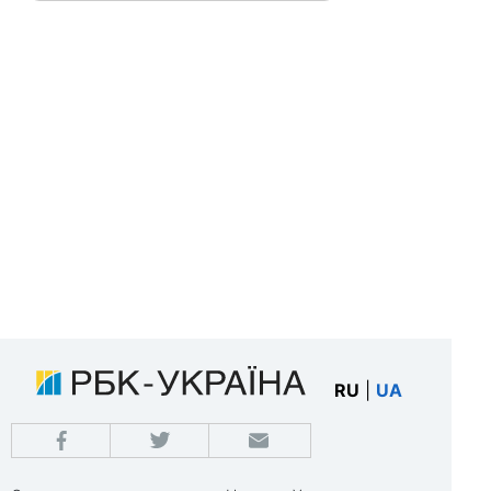
RU
|
UA