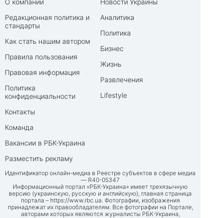
О компании
Новости Украины
Редакционная политика и
Аналитика
стандарты
Политика
Как стать нашим автором
Бизнес
Правила пользования
Жизнь
Правовая информация
Развлечения
Политика
Lifestyle
конфиденциальности
Контакты
Команда
Вакансии в РБК-Украина
Разместить рекламу
Идентификатор онлайн-медиа в Реестре субъектов в сфере медиа
— R40-05347
Информационный портал «РБК-Украина» имеет трехязычную
версию (украинскую, русскую и английскую), главная страница
портала –
https://www.rbc.ua
. Фотографии, изображения
принадлежат их правообладателям. Все фотографии на Портале,
авторами которых являются журналисты РБК-Украина,