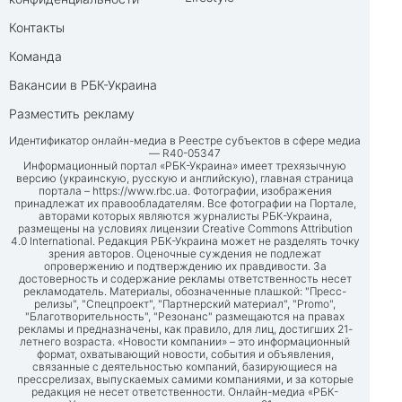
Контакты
Команда
Вакансии в РБК-Украина
Разместить рекламу
Идентификатор онлайн-медиа в Реестре субъектов в сфере медиа
— R40-05347
Информационный портал «РБК-Украина» имеет трехязычную
версию (украинскую, русскую и английскую), главная страница
портала –
https://www.rbc.ua
. Фотографии, изображения
принадлежат их правообладателям. Все фотографии на Портале,
авторами которых являются журналисты РБК-Украина,
размещены на условиях лицензии Creative Commons Attribution
4.0 International. Редакция РБК-Украина может не разделять точку
зрения авторов. Оценочные суждения не подлежат
опровержению и подтверждению их правдивости. За
достоверность и содержание рекламы ответственность несет
рекламодатель. Материалы, обозначенные плашкой: "Пресс-
релизы", "Спецпроект", "Партнерский материал", "Promo",
"Благотворительность", "Резонанс" размещаются на правах
рекламы и предназначены, как правило, для лиц, достигших 21-
летнего возраста. «Новости компании» – это информационный
формат, охватывающий новости, события и объявления,
связанные с деятельностью компаний, базирующиеся на
прессрелизах, выпускаемых самими компаниями, и за которые
редакция не несет ответственности. Онлайн-медиа «РБК-