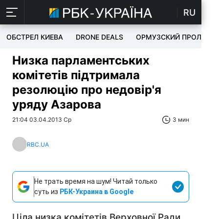
RU
ОБСТРЕЛ КИЕВА
DRONE DEALS
ОРМУЗСКИЙ ПРОЛИВ
Низка парламентських
комітетів підтримала
резолюцію про недовір'я
уряду Азарова
21:04 03.04.2013 Ср
3 мин
RBC.UA
Не трать время на шум! Читай только
суть из
РБК-Украина в Google
Ціла низка комітетів Верховної Ради