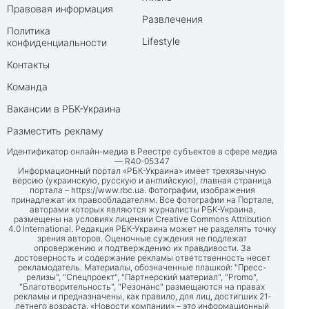
Правовая информация
Развлечения
Политика
Lifestyle
конфиденциальности
Контакты
Команда
Вакансии в РБК-Украина
Разместить рекламу
Идентификатор онлайн-медиа в Реестре субъектов в сфере медиа
— R40-05347
Информационный портал «РБК-Украина» имеет трехязычную
версию (украинскую, русскую и английскую), главная страница
портала –
https://www.rbc.ua
. Фотографии, изображения
принадлежат их правообладателям. Все фотографии на Портале,
авторами которых являются журналисты РБК-Украина,
размещены на условиях лицензии Creative Commons Attribution
4.0 International. Редакция РБК-Украина может не разделять точку
зрения авторов. Оценочные суждения не подлежат
опровержению и подтверждению их правдивости. За
достоверность и содержание рекламы ответственность несет
рекламодатель. Материалы, обозначенные плашкой: "Пресс-
релизы", "Спецпроект", "Партнерский материал", "Promo",
"Благотворительность", "Резонанс" размещаются на правах
рекламы и предназначены, как правило, для лиц, достигших 21-
летнего возраста. «Новости компании» – это информационный