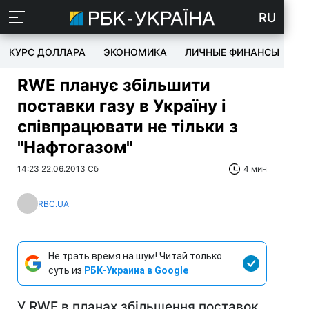
RU
КУРС ДОЛЛАРА
ЭКОНОМИКА
ЛИЧНЫЕ ФИНАНСЫ
T
RWE планує збільшити
поставки газу в Україну і
співпрацювати не тільки з
"Нафтогазом"
14:23 22.06.2013 Сб
4 мин
RBC.UA
Не трать время на шум! Читай только
суть из
РБК-Украина в Google
У RWE в планах збільшення поставок