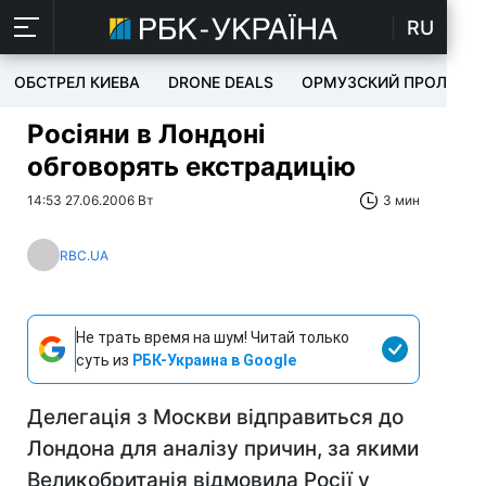
RU
ОБСТРЕЛ КИЕВА
DRONE DEALS
ОРМУЗСКИЙ ПРОЛИВ
Росіяни в Лондоні
обговорять екстрадицію
14:53 27.06.2006 Вт
3 мин
RBC.UA
Не трать время на шум! Читай только
суть из
РБК-Украина в Google
Делегація з Москви відправиться до
Лондона для аналізу причин, за якими
Великобританія відмовила Росії у