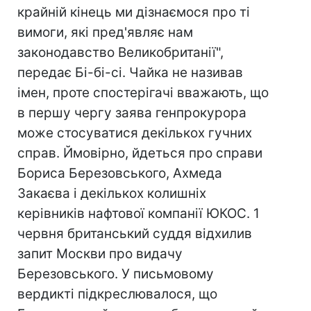
крайній кінець ми дізнаємося про ті
вимоги, які пред'являє нам
законодавство Великобританії",
передає Бі-бі-сі. Чайка не називав
імен, проте спостерігачі вважають, що
в першу чергу заява генпрокурора
може стосуватися декількох гучних
справ. Ймовірно, йдеться про справи
Бориса Березовського, Ахмеда
Закаєва і декількох колишніх
керівників нафтової компанії ЮКОС. 1
червня британський суддя відхилив
запит Москви про видачу
Березовського. У письмовому
вердикті підкреслювалося, що