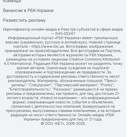
Команда
Вакансии в РБК-Украина
Разместить рекламу
Идентификатор онлайн-медиа в Реестре субъектов в сфере медиа
— R40-05347
Информационный портал «РБК-Украина» имеет трехязычную
версию (украинскую, русскую и английскую), главная страница
портала –
https://www.rbc.ua
. Фотографии, изображения
принадлежат их правообладателям. Все фотографии на Портале,
авторами которых являются журналисты РБК-Украина,
размещены на условиях лицензии Creative Commons Attribution
4.0 International. Редакция РБК-Украина может не разделять точку
зрения авторов. Оценочные суждения не подлежат
опровержению и подтверждению их правдивости. За
достоверность и содержание рекламы ответственность несет
рекламодатель. Материалы, обозначенные плашкой: "Пресс-
релизы", "Спецпроект", "Партнерский материал", "Promo",
"Благотворительность", "Резонанс" размещаются на правах
рекламы и предназначены, как правило, для лиц, достигших 21-
летнего возраста. «Новости компании» – это информационный
формат, охватывающий новости, события и объявления,
связанные с деятельностью компаний, базирующиеся на
прессрелизах, выпускаемых самими компаниями, и за которые
редакция не несет ответственности. Онлайн-медиа «РБК-
Украина» предназначено для лиц от 21 года.
© ООО «УБТ», 2006-2026.