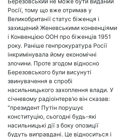
Березовський не може бути виданий
Росії, тому що вже отримав у
Великобританії статус біженця і
захищений Женевськими конвенціями
і Конвенцією ООН про біженців 1951
року. Раніше генпрокуратура Росії
інкримінувала йому економічні
злочини. Проте згодом відносно
Березовського були висунуті
звинувачення в спробі
насильницького захоплення влади. У
січневому радіоінтерв'ю він сказав:
"президент Путін порушує
конституцію, сьогодні будь-які
насильницькі дії з боку опозиції
будуть виправдані. Це відноситься і