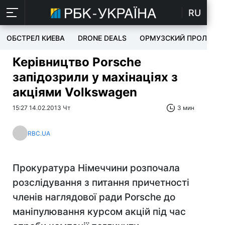
RU
ОБСТРЕЛ КИЕВА
DRONE DEALS
ОРМУЗСКИЙ ПРОЛИВ
Керівництво Porsche
запідозрили у махінаціях з
акціями Volkswagen
15:27 14.02.2013 Чт
3 мин
RBC.UA
Прокуратура Німеччини розпочала
розслідування з питання причетності
членів наглядової ради Porsche до
маніпулювання курсом акцій під час