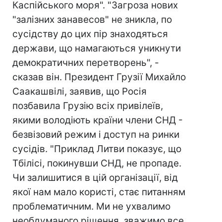
Каспійського моря". "Загроза нових
"залізних занавесов" не зникла, по
сусідству до цих пір знаходяться
держави, що намагаються уникнути
демократичних перетворень", -
сказав він. Президент Грузії Михайло
Саакашвілі, заявив, що Росія
позбавила Грузію всіх привілеїв,
якими володіють країни члени СНД -
безвізовий режим і доступ на ринки
сусідів. "Приклад Литви показує, що
Тбілісі, покинувши СНД, не пропаде.
Чи залишитися в цій організації, від
якої нам мало користі, стає питанням
проблематичним. Ми не ухвалимо
необдуманого рішення, зважимо все