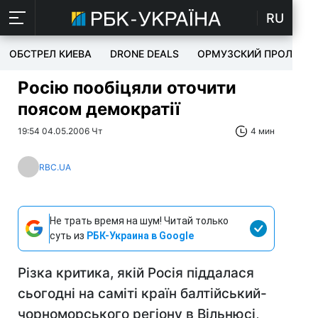
RU
ОБСТРЕЛ КИЕВА
DRONE DEALS
ОРМУЗСКИЙ ПРОЛИВ
Росію пообіцяли оточити
поясом демократії
19:54 04.05.2006 Чт
4 мин
RBC.UA
Не трать время на шум! Читай только
суть из
РБК-Украина в Google
Різка критика, якій Росія піддалася
сьогодні на саміті країн балтійський-
чорноморського регіону в Вільнюсі,