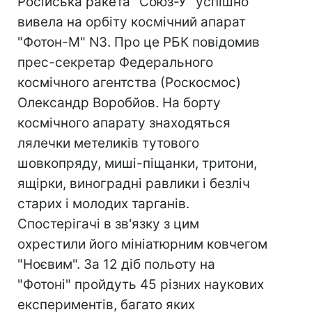
Російська ракета "Союз-У" успішно
вивела на орбіту космічний апарат
"Фотон-М" N3. Про це РБК повідомив
прес-секретар Федерального
космічного агентства (Роскосмос)
Олександр Воробйов. На борту
космічного апарату знаходяться
лялечки метеликів тутового
шовкопряду, миші-піщанки, тритони,
ящірки, виноградні равлики і безліч
старих і молодих тарганів.
Спостерігачі в зв'язку з цим
охрестили його мініатюрним ковчегом
"Ноєвим". За 12 діб польоту на
"Фотоні" пройдуть 45 різних наукових
експериментів, багато яких