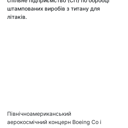
спільне підприємство (СП) по обробці
штампованих виробів з титану для
літаків.
Північноамериканський
аерокосмічний концерн Boeing Co і