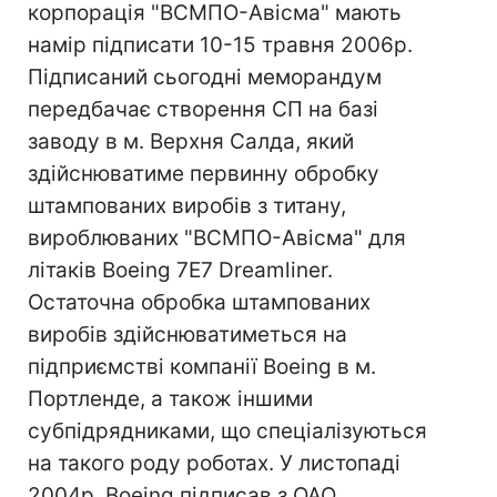
корпорація "ВСМПО-Авісма" мають
намір підписати 10-15 травня 2006р.
Підписаний сьогодні меморандум
передбачає створення СП на базі
заводу в м. Верхня Салда, який
здійснюватиме первинну обробку
штампованих виробів з титану,
вироблюваних "ВСМПО-Авісма" для
літаків Boeing 7E7 Dreamliner.
Остаточна обробка штампованих
виробів здійснюватиметься на
підприємстві компанії Boeing в м.
Портленде, а також іншими
субпідрядниками, що спеціалізуються
на такого роду роботах. У листопаді
2004р. Boeing підписав з ОАО