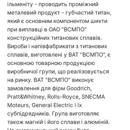
ільменіту - проводить проміжний
металевий продукт - губчастий титан,
який є основним компонентом шихти
при виплавці в ОАО "ВСМПО"
конструкційних титанових сплавів.
Вироби і напівфабрикати з титанових
сплавів, виготовлені у ВАТ "ВСМПО", є
основною товарною продукцією
виробничої групи, що реалізовується
на ринку. ВАТ "ВСМПО" виконує
замовлення для фірм Goodrich,
Pratt&Whitney, Rolls-Royce, SNECMA
Moteurs, General Electric і їх
субпідрядників. Група виготовляє
також магній і його сплави і алюміній.