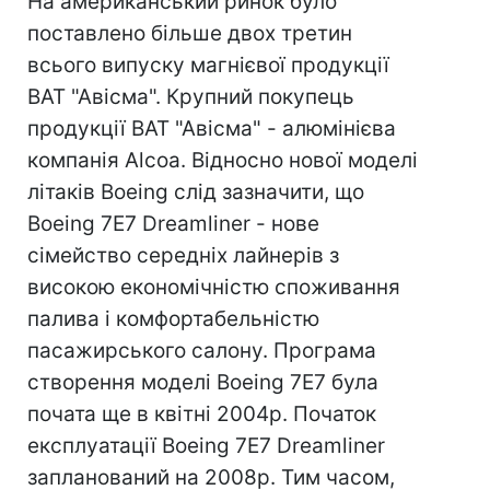
На американський ринок було
поставлено більше двох третин
всього випуску магнієвої продукції
ВАТ "Авісма". Крупний покупець
продукції ВАТ "Авісма" - алюмінієва
компанія Alсoa. Відносно нової моделі
літаків Boeing слід зазначити, що
Boeing 7E7 Dreamliner - нове
сімейство середніх лайнерів з
високою економічністю споживання
палива і комфортабельністю
пасажирського салону. Програма
створення моделі Boeing 7Е7 була
почата ще в квітні 2004р. Початок
експлуатації Boeing 7Е7 Dreamliner
запланований на 2008р. Тим часом,