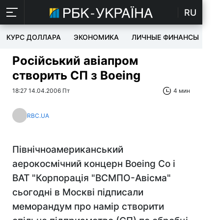
RU
КУРС ДОЛЛАРА
ЭКОНОМИКА
ЛИЧНЫЕ ФИНАНСЫ
T
Російський авіапром
створить СП з Boeing
18:27 14.04.2006 Пт
4 мин
RBC.UA
Північноамериканський
аерокосмічний концерн Boeing Co і
ВАТ "Корпорація "ВСМПО-Авісма"
сьогодні в Москві підписали
меморандум про намір створити