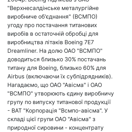
"Верхнесалдінське металургійне
виробниче об'єднання" (ВСМПО)
угоду про постачання титанових
виробів в остаточній обробці для
виробництва літаків Boeing 7E7
Dreamliner. На долю ОАО "ВСМПО"
доводиться близько 30% постачань
титану для Boeing, близько 60% для
Airbus (включаючи їх субпідрядників).
Нагадаємо, що ОАО "Авісма" і ОАО
"ВСМПО" утворюють єдину виробничу
групу по випуску титанової продукції
- ВАТ "Корпорація "Всмпо-авісма". У
складі цієї групи ОАО "Авісма" з
природної сировини - концентрату